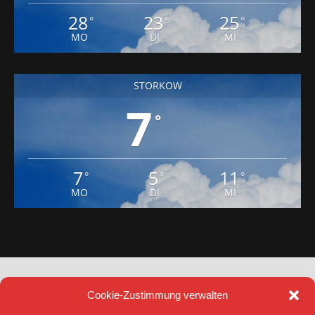
28
23
25
°
°
°
MO
DI
MI
STORKOW
7
°
7
5
11
°
°
°
MO
DI
MI
Cookie-Zustimmung verwalten