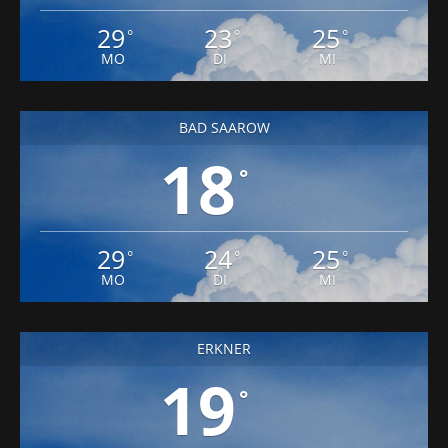
29
23
25
°
°
°
MO
DI
MI
BAD SAAROW
18
°
29
24
25
°
°
°
MO
DI
MI
ERKNER
19
°