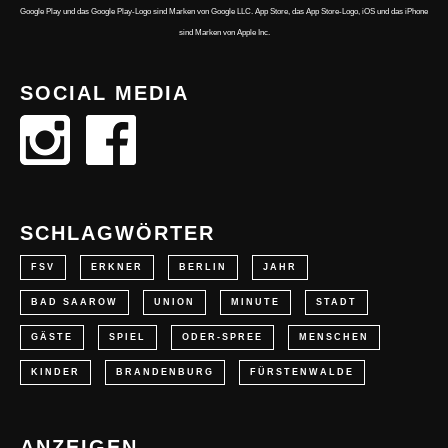
Google Play und das Google Play-Logo sind Marken von Google LLC. App Store, das App Store-Logo, iOS und das iPhone
sind Marken von Apple Inc.
SOCIAL MEDIA
SCHLAGWÖRTER
FSV
ERKNER
BERLIN
JAHR
BAD SAAROW
UNION
MINUTE
STADT
GÄSTE
SPIEL
ODER-SPREE
MENSCHEN
KINDER
BRANDENBURG
FÜRSTENWALDE
ANZEIGEN