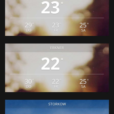
23
°
29
23
25
°
°
°
DO
FR
SA
ERKNER
22
°
30
22
25
°
°
°
DO
FR
SA
STORKOW