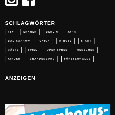
SCHLAGWÖRTER
FSV
ERKNER
BERLIN
JAHR
BAD SAAROW
UNION
MINUTE
STADT
GÄSTE
SPIEL
ODER-SPREE
MENSCHEN
KINDER
BRANDENBURG
FÜRSTENWALDE
ANZEIGEN