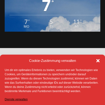
7
°
7
5
11
°
°
°
MO
DI
MI
Cookie-Zustimmung verwalten
Um dir ein optimales Erlebnis zu bieten, verwenden wir Technologien wie
Cookies, um Geräteinformationen zu speichern und/oder darauf
zuzugreifen. Wenn du diesen Technologien zustimmst, können wir Daten
DATENSCHUTZ
IMPRESSUM
wie das Surfverhalten oder eindeutige IDs auf dieser Website verarbeiten.
COOKIE-RICHTLINIE (EU)
Wenn du deine Zustimmung nicht erteilst oder zurückziehst, können
bestimmte Merkmale und Funktionen beeinträchtigt werden.
SÄMTLICHE TEXTE, BILDER UND ANDERE
VERÖFFENTLICHTEN INFORMATIONEN UNTERLIEGEN -
SOFERN NICHT ANDERS GEKENNZEICHNET- DEM
Dienste verwalten
COPYRIGHT DES SPREEBOTE ONLINE ODER WERDEN
MIT ERLAUBNIS DER RECHTEINHABER