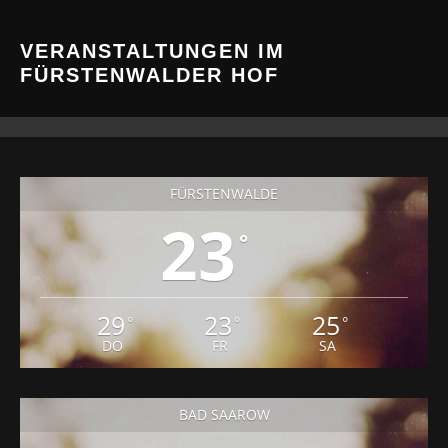
VERANSTALTUNGEN IM
FÜRSTENWALDER HOF
FÜRSTENWALDE
23
°
29
23
25
°
°
°
DO
FR
SA
BAD SAAROW