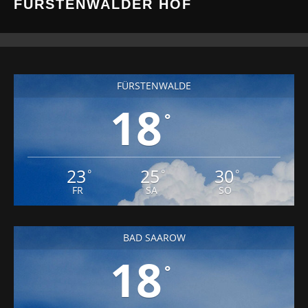
FÜRSTENWALDER HOF
FÜRSTENWALDE
18
°
23
25
30
°
°
°
FR
SA
SO
BAD SAAROW
18
°