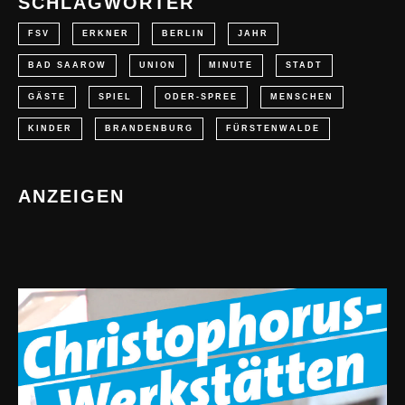
SCHLAGWÖRTER
FSV
ERKNER
BERLIN
JAHR
BAD SAAROW
UNION
MINUTE
STADT
GÄSTE
SPIEL
ODER-SPREE
MENSCHEN
KINDER
BRANDENBURG
FÜRSTENWALDE
ANZEIGEN