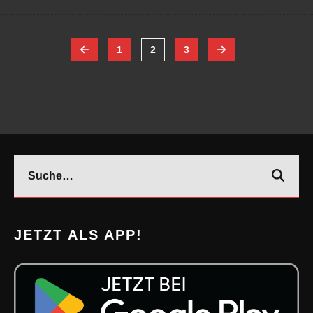
1
2
3
JETZT ALS APP!