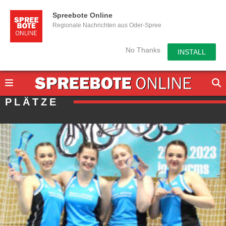
Spreebote Online
Regionale Nachrichten aus Oder-Spree
No Thanks
INSTALL
PLÄTZE