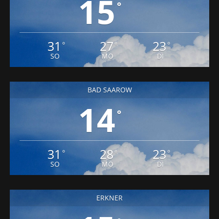
15
°
31
27
23
°
°
°
SO
MO
DI
BAD SAAROW
14
°
31
28
23
°
°
°
SO
MO
DI
ERKNER