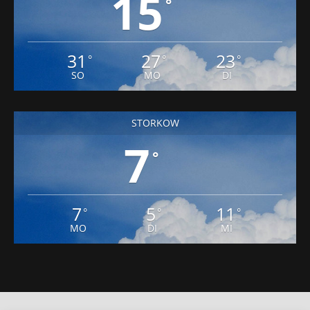
15
°
31
27
23
°
°
°
SO
MO
DI
STORKOW
7
°
7
5
11
°
°
°
MO
DI
MI