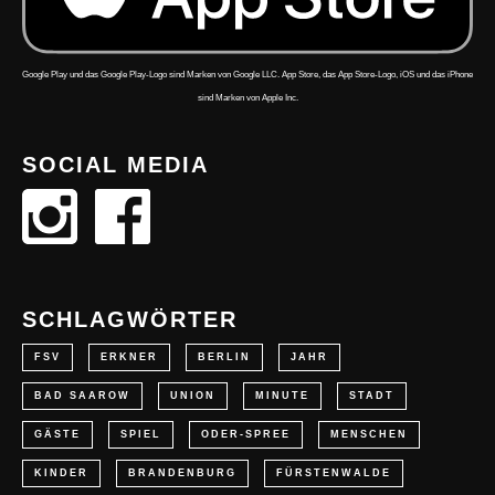
Google Play und das Google Play-Logo sind Marken von Google LLC. App Store, das App Store-Logo, iOS und das iPhone
sind Marken von Apple Inc.
SOCIAL MEDIA
SCHLAGWÖRTER
FSV
ERKNER
BERLIN
JAHR
BAD SAAROW
UNION
MINUTE
STADT
GÄSTE
SPIEL
ODER-SPREE
MENSCHEN
KINDER
BRANDENBURG
FÜRSTENWALDE