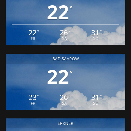
22
°
22
26
31
°
°
°
FR
SA
SO
BAD SAAROW
22
°
23
26
31
°
°
°
FR
SA
SO
ERKNER