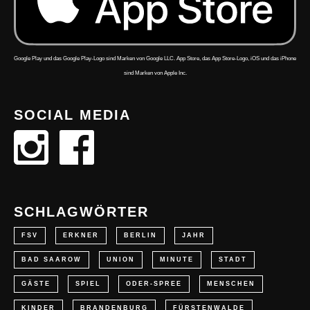
Google Play und das Google Play-Logo sind Marken von Google LLC. App Store, das App Store-Logo, iOS und das iPhone
sind Marken von Apple Inc.
SOCIAL MEDIA
SCHLAGWÖRTER
FSV
ERKNER
BERLIN
JAHR
BAD SAAROW
UNION
MINUTE
STADT
GÄSTE
SPIEL
ODER-SPREE
MENSCHEN
KINDER
BRANDENBURG
FÜRSTENWALDE