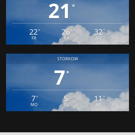
21
°
22
26
32
°
°
°
FR
SA
SO
STORKOW
7
°
7
5
11
°
°
°
MO
DI
MI