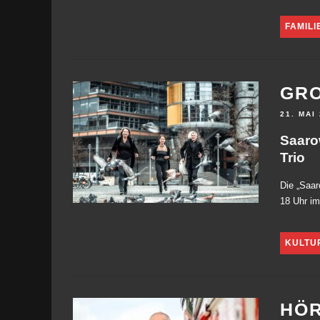
FAMILI
GRO
21. MAI
Saaro
Trio
Die „Saa
18 Uhr im
KULTU
HÖR