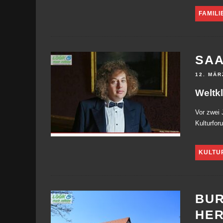
FAMILI
SA
12. MÄR
Weltk
Vor zwei
Kulturfor
KULTU
BUR
HE