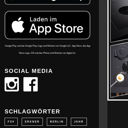
Google Play und das Google Play-Logo sind Marken von Google LLC. App Store, das App
Store-Logo, iOS und das iPhone sind Marken von Apple Inc.
SOCIAL MEDIA
SCHLAGWÖRTER
FSV
ERKNER
BERLIN
JAHR