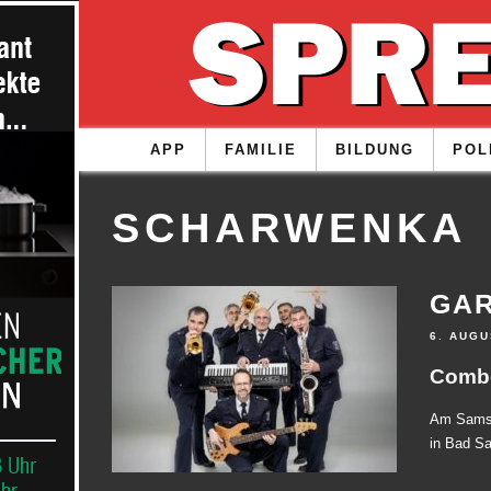
APP
FAMILIE
BILDUNG
POL
SCHARWENKA
GA
6. AUGU
Combo
Am Samst
in Bad Sa