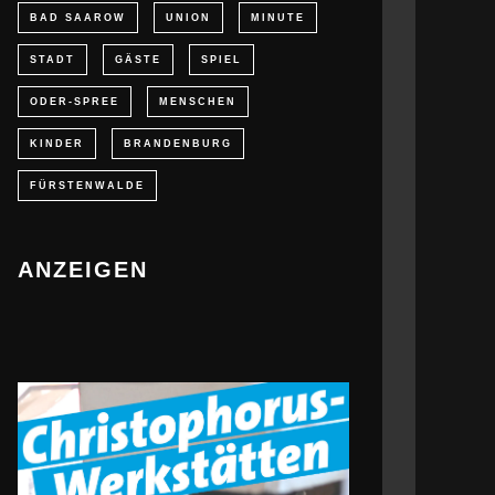
BAD SAAROW
UNION
MINUTE
STADT
GÄSTE
SPIEL
ODER-SPREE
MENSCHEN
KINDER
BRANDENBURG
FÜRSTENWALDE
ANZEIGEN