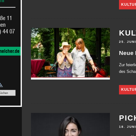
KULTU
KUL
25. JUN
Neue 
Zur feier
des Schar
KULTU
PIC
18. JUN