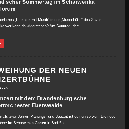
alischer Sommertag im Scharwenka
rforum
rliches „Picknick mit Musik“ in der „Musenhütte“ des Xaver
ka wer kann da widerstehen? Am Sonntag, dem ...
R
WEIHUNG DER NEUEN
NZERTBÜHNE
 2026
nzert mit dem Brandenburgische
rtorchester Eberswalde
 als zwei Jahren Planungs- und Bauzeit ist es nun so weit: Die neue
ühne im Scharwenka-Garten in Bad Sa...