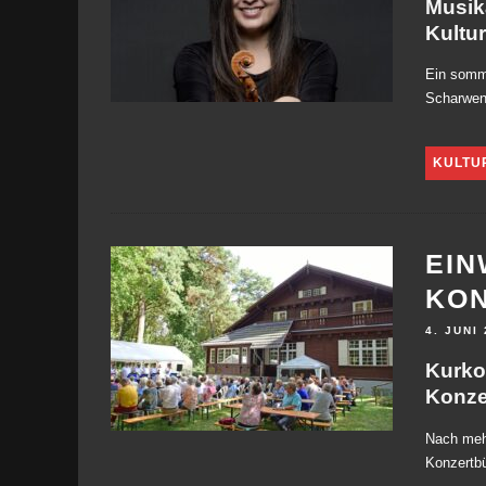
Musik
Kultu
Ein somme
Scharwen
KULTU
EIN
KO
4. JUNI
Kurko
Konze
Nach mehr
Konzertb