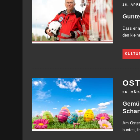
16. APR
Gunter
Dass er m
den klein
KULTU
OST
26. MÄR
Gemüt
Schar
Am Osters
buntes, f