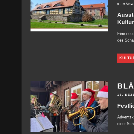
5. MÄRZ
Ausst
Kultu
Eine neue
des Schar
KULTU
BLÄ
18. DEZ
Festl
Adventsko
einer Sch