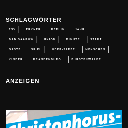
SCHLAGWÖRTER
FSV
ERKNER
BERLIN
JAHR
BAD SAAROW
UNION
MINUTE
STADT
GÄSTE
SPIEL
ODER-SPREE
MENSCHEN
KINDER
BRANDENBURG
FÜRSTENWALDE
ANZEIGEN