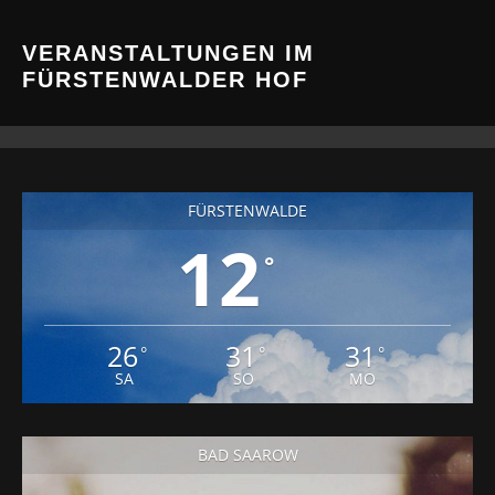
VERANSTALTUNGEN IM
FÜRSTENWALDER HOF
FÜRSTENWALDE
12
°
26
31
31
°
°
°
SA
SO
MO
BAD SAAROW