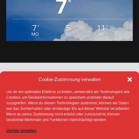
7
°
7
5
11
°
°
°
MO
DI
MI
Cookie-Zustimmung verwalten
Um dir ein optimales Erlebnis zu bieten, verwenden wir Technologien wie
Cookies, um Geräteinformationen zu speichern und/oder darauf
zuzugreifen. Wenn du diesen Technologien zustimmst, können wir Daten
DATENSCHUTZ
IMPRESSUM
wie das Surfverhalten oder eindeutige IDs auf dieser Website verarbeiten.
COOKIE-RICHTLINIE (EU)
Wenn du deine Zustimmung nicht erteilst oder zurückziehst, können
bestimmte Merkmale und Funktionen beeinträchtigt werden.
SÄMTLICHE TEXTE, BILDER UND ANDERE
VERÖFFENTLICHTEN INFORMATIONEN UNTERLIEGEN -
SOFERN NICHT ANDERS GEKENNZEICHNET- DEM
Dienste verwalten
COPYRIGHT DES SPREEBOTE ONLINE ODER WERDEN
MIT ERLAUBNIS DER RECHTEINHABER