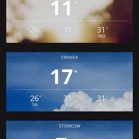
11
°
26
31
31
°
°
°
SA
SO
MO
ERKNER
17
°
26
31
31
°
°
°
SA
SO
MO
STORKOW