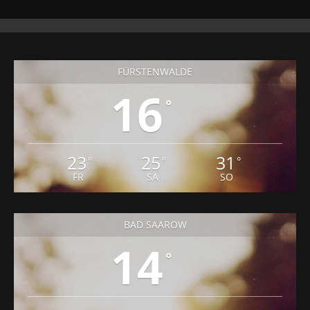
FÜRSTENWALDE
16
°
23
25
31
°
°
°
FR
SA
SO
BAD SAAROW
14
°