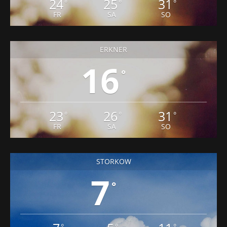
24
25
31
°
°
°
FR
SA
SO
ERKNER
16
°
23
26
31
°
°
°
FR
SA
SO
STORKOW
7
°
°
°
°