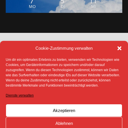
7
5
11
MO
DI
MI
Cookie-Zustimmung verwalten
Um dir ein optimales Erlebnis zu bieten, verwenden wir Technologien wie
Cookies, um Geräteinformationen zu speichern und/oder darauf
zuzugreifen. Wenn du diesen Technologien zustimmst, können wir Daten
DATENSCHUTZ
IMPRESSUM
wie das Surfverhalten oder eindeutige IDs auf dieser Website verarbeiten.
COOKIE-RICHTLINIE (EU)
Wenn du deine Zustimmung nicht erteilst oder zurückziehst, können
bestimmte Merkmale und Funktionen beeinträchtigt werden.
SÄMTLICHE TEXTE, BILDER UND ANDERE
VERÖFFENTLICHTEN INFORMATIONEN UNTERLIEGEN -
SOFERN NICHT ANDERS GEKENNZEICHNET- DEM
Dienste verwalten
COPYRIGHT DES SPREEBOTE ONLINE ODER WERDEN
MIT ERLAUBNIS DER RECHTEINHABER
VERÖFFENTLICHT.
Akzeptieren
Ablehnen