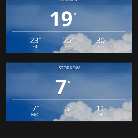
19
°
23
25
30
°
°
°
FR
SA
SO
STORKOW
7
°
7
5
11
°
°
°
MO
DI
MI