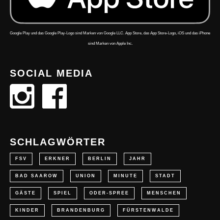
Google Play und das Google Play-Logo sind Marken von Google LLC. App Store, das App Store-Logo, iOS und das iPhone
sind Marken von Apple Inc.
SOCIAL MEDIA
SCHLAGWÖRTER
FSV
ERKNER
BERLIN
JAHR
BAD SAAROW
UNION
MINUTE
STADT
GÄSTE
SPIEL
ODER-SPREE
MENSCHEN
KINDER
BRANDENBURG
FÜRSTENWALDE