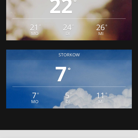
22
°
21
24
26
°
°
°
MO
DI
MI
STORKOW
7
°
7
5
11
°
°
°
MO
DI
MI