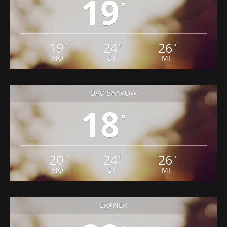
19
°
19
24
26
°
°
°
MO
DI
MI
BAD SAAROW
18
°
20
24
26
°
°
°
MO
DI
MI
ERKNER