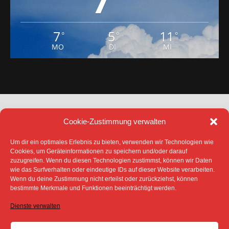
7
7
5
11
°
°
°
MO
DI
MI
Cookie-Zustimmung verwalten
Um dir ein optimales Erlebnis zu bieten, verwenden wir Technologien wie
Cookies, um Geräteinformationen zu speichern und/oder darauf
zuzugreifen. Wenn du diesen Technologien zustimmst, können wir Daten
DATENSCHUTZ
IMPRESSUM
wie das Surfverhalten oder eindeutige IDs auf dieser Website verarbeiten.
COOKIE-RICHTLINIE (EU)
Wenn du deine Zustimmung nicht erteilst oder zurückziehst, können
bestimmte Merkmale und Funktionen beeinträchtigt werden.
SÄMTLICHE TEXTE, BILDER UND ANDERE
VERÖFFENTLICHTEN INFORMATIONEN UNTERLIEGEN -
SOFERN NICHT ANDERS GEKENNZEICHNET- DEM
Dienste verwalten
COPYRIGHT DES SPREEBOTE ONLINE ODER WERDEN
MIT ERLAUBNIS DER RECHTEINHABER
VERÖFFENTLICHT.