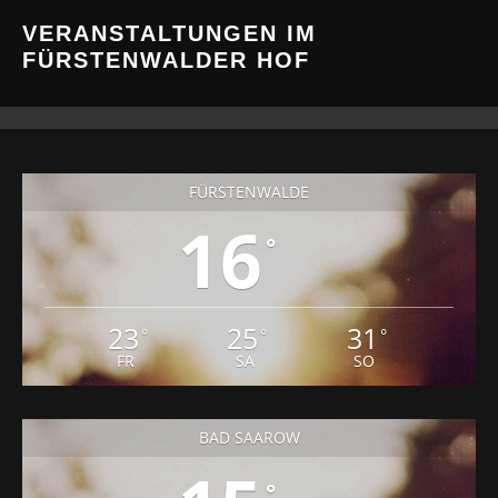
VERANSTALTUNGEN IM
FÜRSTENWALDER HOF
FÜRSTENWALDE
16
°
23
25
31
°
°
°
FR
SA
SO
BAD SAAROW
°