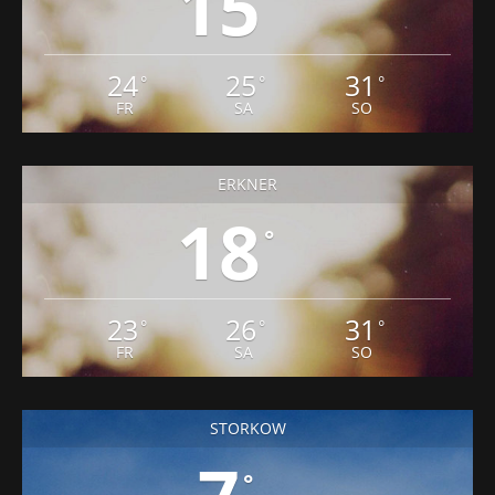
15
24
25
31
°
°
°
FR
SA
SO
ERKNER
18
°
23
26
31
°
°
°
FR
SA
SO
STORKOW
°