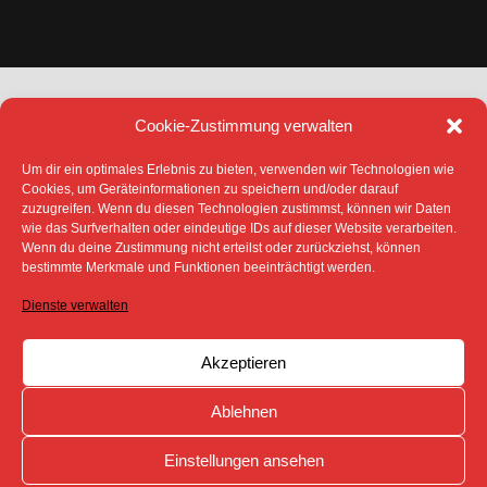
Cookie-Zustimmung verwalten
Um dir ein optimales Erlebnis zu bieten, verwenden wir Technologien wie
Cookies, um Geräteinformationen zu speichern und/oder darauf
zuzugreifen. Wenn du diesen Technologien zustimmst, können wir Daten
DATENSCHUTZ
IMPRESSUM
wie das Surfverhalten oder eindeutige IDs auf dieser Website verarbeiten.
COOKIE-RICHTLINIE (EU)
Wenn du deine Zustimmung nicht erteilst oder zurückziehst, können
bestimmte Merkmale und Funktionen beeinträchtigt werden.
SÄMTLICHE TEXTE, BILDER UND ANDERE
VERÖFFENTLICHTEN INFORMATIONEN UNTERLIEGEN -
SOFERN NICHT ANDERS GEKENNZEICHNET- DEM
Dienste verwalten
COPYRIGHT DES SPREEBOTE ONLINE ODER WERDEN
MIT ERLAUBNIS DER RECHTEINHABER
VERÖFFENTLICHT.
Akzeptieren
Ablehnen
Einstellungen ansehen