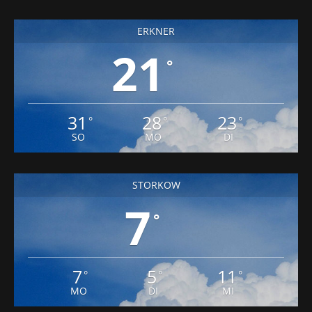
ERKNER
21
°
31
28
23
°
°
°
SO
MO
DI
STORKOW
7
°
7
5
11
°
°
°
MO
DI
MI