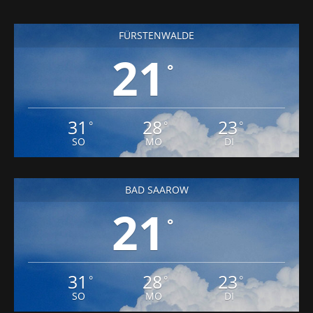
FÜRSTENWALDE
21
°
31
28
23
°
°
°
SO
MO
DI
BAD SAAROW
21
°
31
28
23
°
°
°
SO
MO
DI