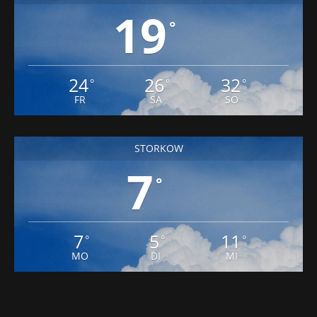
19
°
24
26
32
°
°
°
FR
SA
SO
STORKOW
7
°
7
5
11
°
°
°
MO
DI
MI