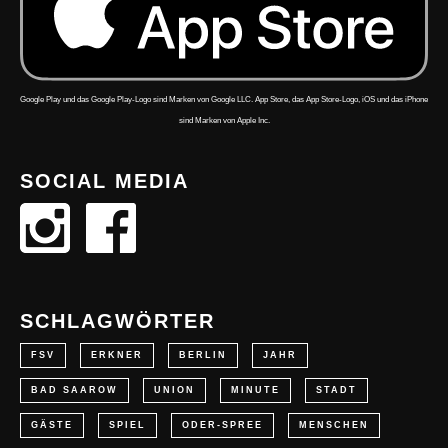
Google Play und das Google Play-Logo sind Marken von Google LLC. App Store, das App Store-Logo, iOS und das iPhone
sind Marken von Apple Inc.
SOCIAL MEDIA
SCHLAGWÖRTER
FSV
ERKNER
BERLIN
JAHR
BAD SAAROW
UNION
MINUTE
STADT
GÄSTE
SPIEL
ODER-SPREE
MENSCHEN