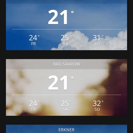
21
°
24
25
31
°
°
°
FR
SA
SO
BAD SAAROW
21
°
24
25
32
°
°
°
FR
SA
SO
ERKNER