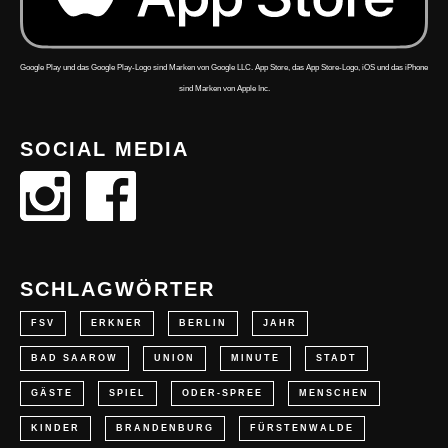
Google Play und das Google Play-Logo sind Marken von Google LLC. App Store, das App Store-Logo, iOS und das iPhone
sind Marken von Apple Inc.
SOCIAL MEDIA
SCHLAGWÖRTER
FSV
ERKNER
BERLIN
JAHR
BAD SAAROW
UNION
MINUTE
STADT
GÄSTE
SPIEL
ODER-SPREE
MENSCHEN
KINDER
BRANDENBURG
FÜRSTENWALDE