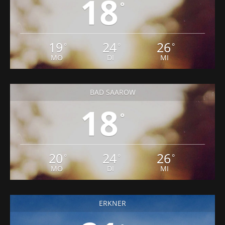
18
°
19
24
26
°
°
°
MO
DI
MI
BAD SAAROW
18
°
20
24
26
°
°
°
MO
DI
MI
ERKNER