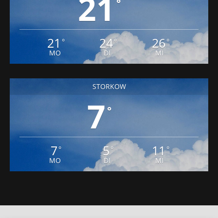
21
°
21
24
26
°
°
°
MO
DI
MI
STORKOW
7
°
7
5
11
°
°
°
MO
DI
MI