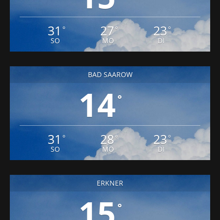
31
27
23
°
°
°
SO
MO
DI
BAD SAAROW
14
°
31
28
23
°
°
°
SO
MO
DI
ERKNER
15
°