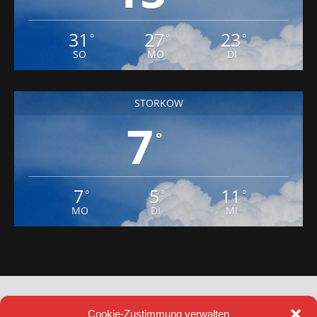
31
27
23
°
°
°
SO
MO
DI
STORKOW
7
°
7
5
11
°
°
°
MO
DI
MI
Cookie-Zustimmung verwalten