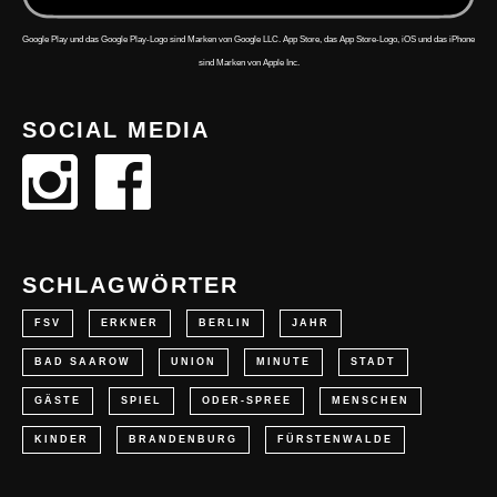
Google Play und das Google Play-Logo sind Marken von Google LLC. App Store, das App Store-Logo, iOS und das iPhone
sind Marken von Apple Inc.
SOCIAL MEDIA
SCHLAGWÖRTER
FSV
ERKNER
BERLIN
JAHR
BAD SAAROW
UNION
MINUTE
STADT
GÄSTE
SPIEL
ODER-SPREE
MENSCHEN
KINDER
BRANDENBURG
FÜRSTENWALDE