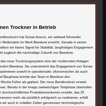
en Trockner in Betrieb
andtrockners hat Sonae Arauco, ein weltweit führender
en Meilenstein im Werk Beeskow erreicht. Gerade in einem
tition ein klares Signal für Stabilität, langfristiges Engagement
rkt zugleich die nachhaltige Zukunft von Beeskow.
pert das neue Trocknungssystem eine der modernsten Anlagen
Standort Beeskow. Sie unterstreicht das Engagement von Sonae
 optimieren sowohl in operationaler, ökonomischer als auch
 und Bauphase konnte das Team in Beeskow den
Woche früher als geplant. Der neue Bandtrockner ersetzt
 war. Bereits in der knapp zweiwöchigen Testphase übertrafen
n durchschnittliches Produktionsvolumen erzielte, das 25
nsion mehr als pünktlich erfolgreich zu realisieren, erfüllt
s wir auch in volatilen Zeiten gemeinsam technologische