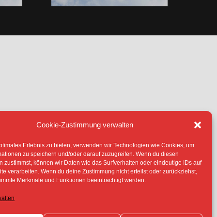
Cookie-Zustimmung verwalten
IE (EU)
ptimales Erlebnis zu bieten, verwenden wir Technologien wie Cookies, um
TERLIEGEN -SOFERN NICHT ANDERS
mationen zu speichern und/oder darauf zuzugreifen. Wenn du diesen
 ERLAUBNIS DER RECHTEINHABER
 zustimmst, können wir Daten wie das Surfverhalten oder eindeutige IDs auf
te verarbeiten. Wenn du deine Zustimmung nicht erteilst oder zurückziehst,
immte Merkmale und Funktionen beeinträchtigt werden.
walten