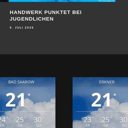
ZUKUNFT
FREIE AUSBILDUNGSPLÄTZE 
DB
9. JULI 2026
BAD SAAROW
ERKNER
21
21
°
°
24
25
30
23
25
30
°
°
°
°
°
FR
SA
SO
FR
SA
SO