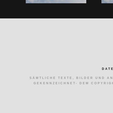
DAT
SÄMTLICHE TEXTE, BILDER UND A
GEKENNZEICHNET- DEM COPYRIG