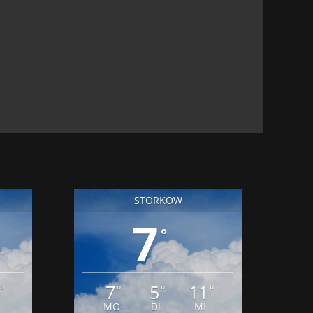
BEI DER
MANIFEST DER BAUKULTUR ZUR
AUSBILDUNG IM HANDWERK
BESCHLOSSEN
25. JUNI 2026
STORKOW
7
°
7
5
11
°
°
°
°
MO
DI
MI