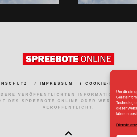
ENSCHUTZ
IMPRESSUM
COOKIE-RICHTLIN
Um dir ein o
NDERE VERÖFFENTLICHTEN INFORMATIONEN UN
Geräteinfor
HT DES SPREEBOTE ONLINE ODER WERDEN MIT
Technologien
VERÖFFENTLICHT.
dieser Websi
können best
Dienste ver