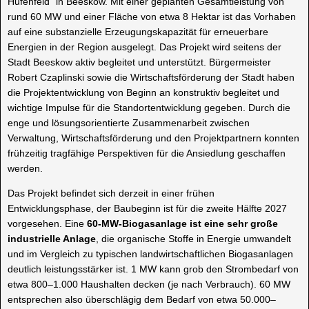
Hufenfeld“ in Beeskow. Mit einer geplanten Gesamtleistung von
rund 60 MW und einer Fläche von etwa 8 Hektar ist das Vorhaben
auf eine substanzielle Erzeugungskapazität für erneuerbare
Energien in der Region ausgelegt. Das Projekt wird seitens der
Stadt Beeskow aktiv begleitet und unterstützt. Bürgermeister
Robert Czaplinski sowie die Wirtschaftsförderung der Stadt haben
die Projektentwicklung von Beginn an konstruktiv begleitet und
wichtige Impulse für die Standortentwicklung gegeben. Durch die
enge und lösungsorientierte Zusammenarbeit zwischen
Verwaltung, Wirtschaftsförderung und den Projektpartnern konnten
frühzeitig tragfähige Perspektiven für die Ansiedlung geschaffen
werden.
Das Projekt befindet sich derzeit in einer frühen
Entwicklungsphase, der Baubeginn ist für die zweite Hälfte 2027
vorgesehen. Eine
60-MW-Biogasanlage ist eine sehr große
industrielle Anlage
, die organische Stoffe in Energie umwandelt
und im Vergleich zu typischen landwirtschaftlichen Biogasanlagen
deutlich leistungsstärker ist. 1 MW kann grob den Strombedarf von
etwa 800–1.000 Haushalten decken (je nach Verbrauch). 60 MW
entsprechen also überschlägig dem Bedarf von etwa 50.000–