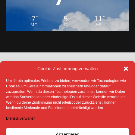
7
5
11
°
°
°
MO
DI
MI
Cookie-Zustimmung verwalten
Um dir ein optimales Erlebnis zu bieten, verwenden wir Technologien wie
Cookies, um Geräteinformationen zu speichern und/oder darauf
zuzugreifen. Wenn du diesen Technologien zustimmst, können wir Daten
DATENSCHUTZ
IMPRESSUM
wie das Surfverhalten oder eindeutige IDs auf dieser Website verarbeiten.
COOKIE-RICHTLINIE (EU)
Wenn du deine Zustimmung nicht erteilst oder zurückziehst, können
SÄMTLICHE TEXTE, BILDER UND ANDERE
bestimmte Merkmale und Funktionen beeinträchtigt werden.
VERÖFFENTLICHTEN INFORMATIONEN UNTERLIEGEN -
SOFERN NICHT ANDERS GEKENNZEICHNET- DEM
Dienste verwalten
COPYRIGHT DES SPREEBOTE ONLINE ODER WERDEN
MIT ERLAUBNIS DER RECHTEINHABER
VERÖFFENTLICHT.
Akzeptieren