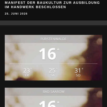
MANIFEST DER BAUKULTUR ZUR AUSBILDUNG
IM HANDWERK BESCHLOSSEN
25. JUNI 2026
FÜRSTENWALDE
16
°
23
25
31
°
°
°
FR
SA
SO
BAD SAAROW
16
°