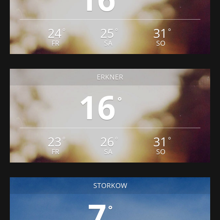
24
25
31
°
°
°
FR
SA
SO
ERKNER
16
°
23
26
31
°
°
°
FR
SA
SO
STORKOW
7
°