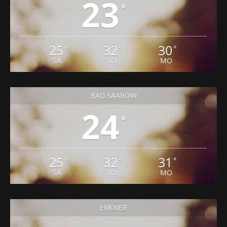
23
°
25
32
30
°
°
°
SA
SO
MO
BAD SAAROW
24
°
25
32
31
°
°
°
SA
SO
MO
ERKNER