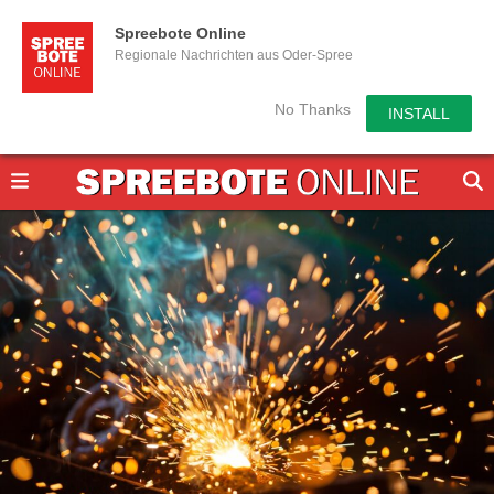
Spreebote Online
Regionale Nachrichten aus Oder-Spree
No Thanks
INSTALL