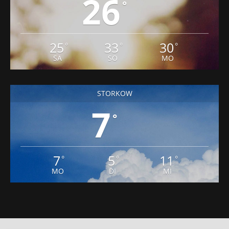
26
°
25
33
30
°
°
°
SA
SO
MO
STORKOW
7
°
7
5
11
°
°
°
MO
DI
MI