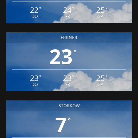
22
24
25
°
°
°
DO
FR
SA
ERKNER
23
°
23
23
25
°
°
°
DO
FR
SA
STORKOW
7
°