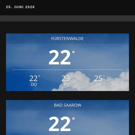
25. JUNI 2026
FÜRSTENWALDE
22
°
22
23
25
°
°
°
DO
FR
SA
BAD SAAROW
22
°