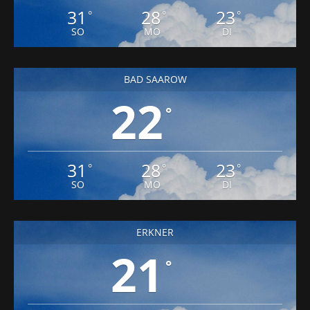
31
28
23
°
°
°
SO
MO
DI
BAD SAAROW
22
°
31
28
23
°
°
°
SO
MO
DI
ERKNER
21
°