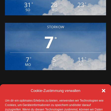
31
28
23
°
°
°
SO
MO
DI
STORKOW
7
°
7
5
11
°
°
°
MO
DI
MI
Cookie-Zustimmung verwalten
Um dir ein optimales Erlebnis zu bieten, verwenden wir Technologien wie
Cookies, um Geräteinformationen zu speichern und/oder darauf
zuzugreifen. Wenn du diesen Technologien zustimmst, können wir Daten