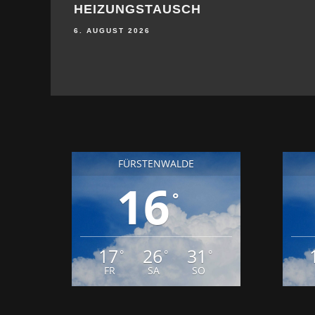
9. JULI 2026
FÜRSTENWALDE
16
°
17
26
31
°
°
°
FR
SA
SO