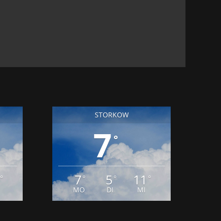
SBILDUNG IM HANDWERK
25. JUNI 2026
SCHLOSSEN
UNI 2026
STORKOW
7
°
7
5
11
°
°
°
°
MO
DI
MI