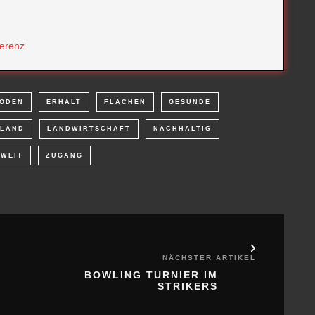
ferenz
ODEN
ERHALT
FLÄCHEN
GESUNDE
LAND
LANDWIRTSCHAFT
NACHHALTIG
WEIT
ZUGANG
NÄCHSTER ARTIKEL
BOWLING TURNIER IM
STRIKERS