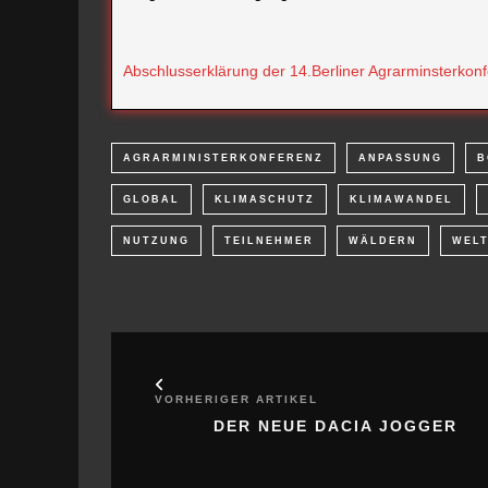
Abschlusserklärung der 14.Berliner Agrarminsterkon
AGRARMINISTERKONFERENZ
ANPASSUNG
B
GLOBAL
KLIMASCHUTZ
KLIMAWANDEL
NUTZUNG
TEILNEHMER
WÄLDERN
WELT
VORHERIGER ARTIKEL
DER NEUE DACIA JOGGER