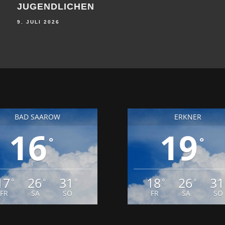
DB
AU
BE
9. JULI 2026
25. J
BAD SAAROW
ERKNER
16
19
°
°
17
26
31
18
26
31
°
°
°
°
°
FR
SA
SO
FR
SA
SO