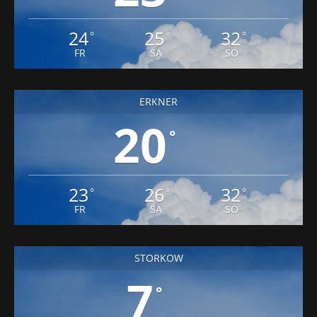
24
25
32
°
°
°
FR
SA
SO
ERKNER
20
°
23
26
32
°
°
°
FR
SA
SO
STORKOW
7
°