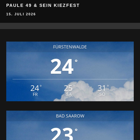
PAULE 49 & SEIN KIEZFEST
15. JULI 2026
FÜRSTENWALDE
24
°
24
25
31
°
°
°
FR
SA
SO
BAD SAAROW
23
°