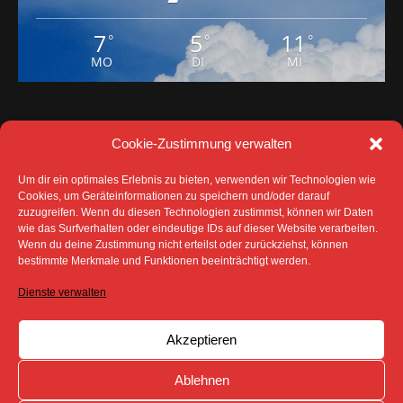
7
5
11
°
°
°
MO
DI
MI
Cookie-Zustimmung verwalten
Um dir ein optimales Erlebnis zu bieten, verwenden wir Technologien wie
Cookies, um Geräteinformationen zu speichern und/oder darauf
zuzugreifen. Wenn du diesen Technologien zustimmst, können wir Daten
wie das Surfverhalten oder eindeutige IDs auf dieser Website verarbeiten.
Wenn du deine Zustimmung nicht erteilst oder zurückziehst, können
bestimmte Merkmale und Funktionen beeinträchtigt werden.
DATENSCHUTZ
IMPRESSUM
COOKIE-RICHTLINIE (EU)
Dienste verwalten
SÄMTLICHE TEXTE, BILDER UND ANDERE
VERÖFFENTLICHTEN INFORMATIONEN UNTERLIEGEN -
SOFERN NICHT ANDERS GEKENNZEICHNET- DEM
Akzeptieren
COPYRIGHT DES SPREEBOTE ONLINE ODER WERDEN
MIT ERLAUBNIS DER RECHTEINHABER
VERÖFFENTLICHT.
Ablehnen