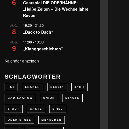
6
Gastspiel DIE ODERHÄHNE:
„Heiße Zeiten – Die Wechseljahre
Revue“
19:30
-
21:30
AUG.
8
„Back to Bach“
11:00
-
13:00
AUG.
9
„Klanggeschichten“
Kalender anzeigen
SCHLAGWÖRTER
FSV
ERKNER
BERLIN
JAHR
BAD SAAROW
UNION
MINUTE
STADT
GÄSTE
SPIEL
ODER-SPREE
MENSCHEN