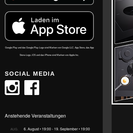
Google Play und das Google Play-Logo sind Marken von Google LLC. App Store, das App
Store-Logo, iOS und das iPhone sind Marken von Apple Inc.
SOCIAL MEDIA
Anstehende Veranstaltungen
6. August • 19:00
-
19. September • 19:00
AUG.