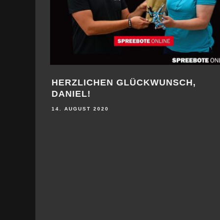
HERZLICHEN GLÜCKWUNSCH, KATJA
INTE
SCHULZE!
(SOPR
27. JULI 2020
2. JULI 