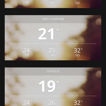
FR
SA
SO
BAD SAAROW
21
°
24
25
32
°
°
°
FR
SA
SO
ERKNER
19
°
24
26
32
°
°
°