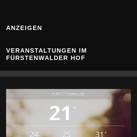
ANZEIGEN
VERANSTALTUNGEN IM
FÜRSTENWALDER HOF
FÜRSTENWALDE
21
°
24
25
31
°
°
°