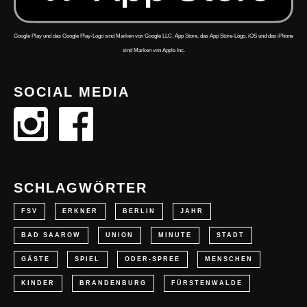
Google Play und das Google Play-Logo sind Marken von Google LLC. App Store, das App Store-Logo, iOS und das iPhone
sind Marken von Apple Inc.
SOCIAL MEDIA
SCHLAGWÖRTER
FSV
ERKNER
BERLIN
JAHR
BAD SAAROW
UNION
MINUTE
STADT
GÄSTE
SPIEL
ODER-SPREE
MENSCHEN
KINDER
BRANDENBURG
FÜRSTENWALDE