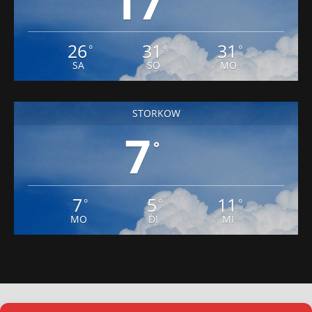
17
26
31
31
°
°
°
SA
SO
MO
STORKOW
7
°
7
5
11
°
°
°
MO
DI
MI