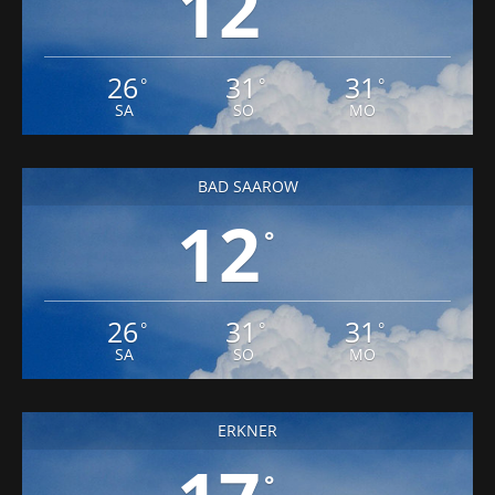
12
26
31
31
°
°
°
SA
SO
MO
BAD SAAROW
12
°
26
31
31
°
°
°
SA
SO
MO
ERKNER
°