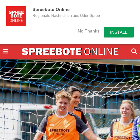
Spreebote Online
Regionale Nachrichten aus Oder-Spree
No Thanks
INSTALL