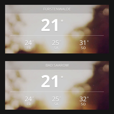
FÜRSTENWALDE
21
°
24
25
31
°
°
°
FR
SA
SO
BAD SAAROW
21
°
24
25
32
°
°
°
FR
SA
SO