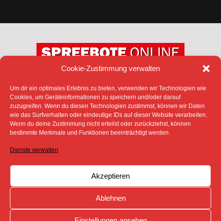
Cookie-Zustimmung verwalten
Um dir ein optimales Erlebnis zu bieten, verwenden wir Technologien wie
DATENSCHUTZ
IMPRESSUM
Cookies, um Geräteinformationen zu speichern und/oder darauf
COOKIE-RICHTLINIE (EU)
zuzugreifen. Wenn du diesen Technologien zustimmst, können wir Daten
SÄMTLICHE TEXTE, BILDER UND ANDERE
wie das Surfverhalten oder eindeutige IDs auf dieser Website verarbeiten.
VERÖFFENTLICHTEN INFORMATIONEN UNTERLIEGEN -
Wenn du deine Zustimmung nicht erteilst oder zurückziehst, können
SOFERN NICHT ANDERS GEKENNZEICHNET- DEM
bestimmte Merkmale und Funktionen beeinträchtigt werden.
COPYRIGHT DES SPREEBOTE ONLINE ODER WERDEN
MIT ERLAUBNIS DER RECHTEINHABER
Dienste verwalten
VERÖFFENTLICHT.
Akzeptieren
Ablehnen
Einstellungen ansehen