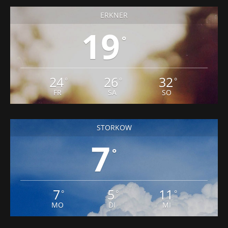
ERKNER
19
°
24
26
32
°
°
°
FR
SA
SO
STORKOW
7
°
7
5
11
°
°
°
MO
DI
MI