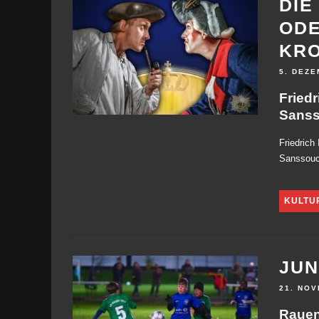
DIE
ODE
KR
5. DEZE
Friedr
Sanss
Friedrich
Sanssouci
KULTU
JUN
21. NO
Rauen