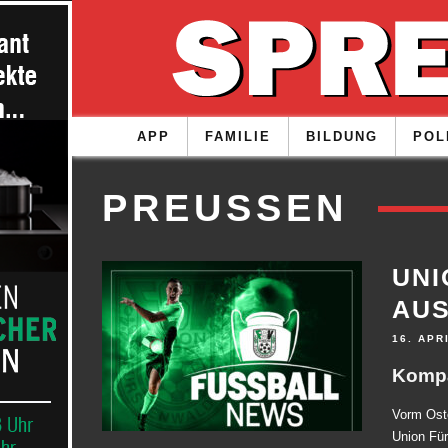
APP
FAMILIE
BILDUNG
POL
PREUSSEN
UNI
AU
16. APR
Kompa
Vorm Ost
Union Für