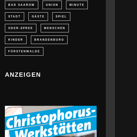
BAD SAAROW
UNION
MINUTE
STADT
GÄSTE
SPIEL
ODER-SPREE
MENSCHEN
KINDER
BRANDENBURG
FÜRSTENWALDE
ANZEIGEN