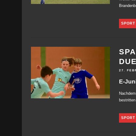
Brandenbu
SPORT
SPA
DUE
27. FEB
E-Jun
Nachdem d
bestritte
SPORT