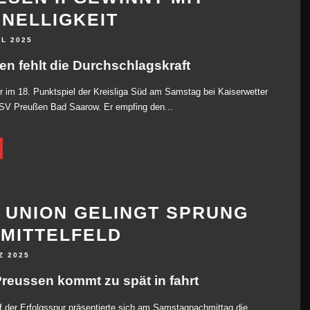
NELLIGKEIT
IL 2025
en fehlt die Durchschlagskraft
 im 18. Punktspiel der Kreisliga Süd am Samstag bei Kaiserwetter
FSV Preußen Bad Saarow. Er empfing den...
 UNION GELINGT SPRUNG
 MITTELFELD
Z 2025
reussen kommt zu spät in fahrt
f der Erfolgsspur präsentierte sich am Samstagnachmittag die