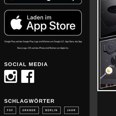
Google Play und das Google Play-Logo sind Marken von Google LLC. App Store, das App
Store-Logo, iOS und das iPhone sind Marken von Apple Inc.
SOCIAL MEDIA
SCHLAGWÖRTER
FSV
ERKNER
BERLIN
JAHR