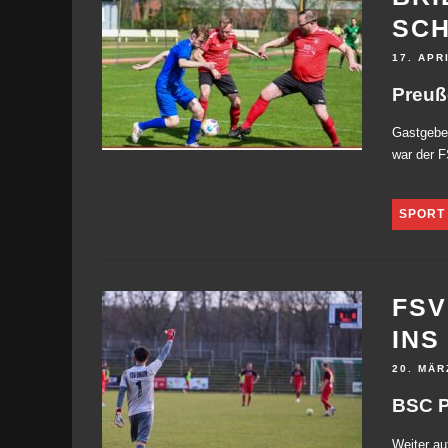
SCH
17. APR
Preuß
Gastgeber
war der 
SPORT
FSV
INS
20. MÄR
BSC P
Weiter au