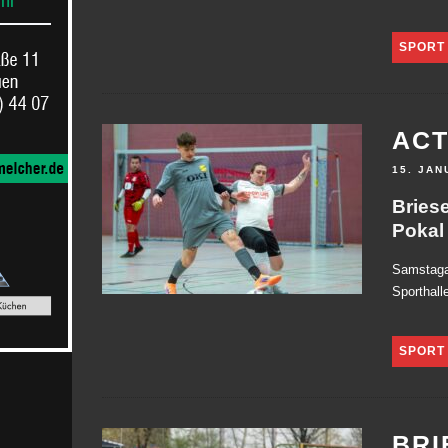
SPORT
ACT
15. JAN
Briese
Pokal
Samstaga
Sporthall
SPORT
BRI