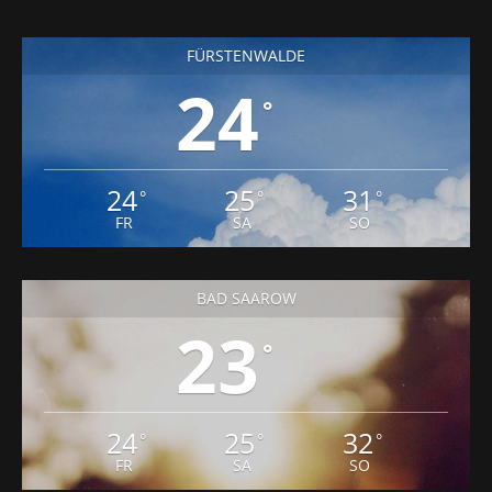
24
°
24
25
31
°
°
°
FR
SA
SO
BAD SAAROW
23
°
24
25
32
°
°
°
FR
SA
SO
ERKNER