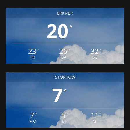
20
°
23
26
32
°
°
°
FR
SA
SO
STORKOW
7
°
7
5
11
°
°
°
MO
DI
MI