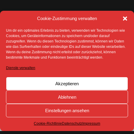
Cookie-Zustimmung verwalten
Um dir ein optimales Erlebnis zu bieten, verwenden wir Technologien wie
Cookies, um Geräteinformationen zu speichern und/oder darauf
zuzugreifen. Wenn du diesen Technologien zustimmst, können wir Daten
DATENSCHUTZ
IMPRESSUM
wie das Surfverhalten oder eindeutige IDs auf dieser Website verarbeiten.
COOKIE-RICHTLINIE (EU)
Wenn du deine Zustimmung nicht erteilst oder zurückziehst, können
SÄMTLICHE TEXTE, BILDER UND ANDERE
bestimmte Merkmale und Funktionen beeinträchtigt werden.
VERÖFFENTLICHTEN INFORMATIONEN UNTERLIEGEN -
SOFERN NICHT ANDERS GEKENNZEICHNET- DEM
Dienste verwalten
COPYRIGHT DES SPREEBOTE ONLINE ODER WERDEN
MIT ERLAUBNIS DER RECHTEINHABER
VERÖFFENTLICHT.
Akzeptieren
Ablehnen
Einstellungen ansehen
Cookie-Richtlinie
Datenschutz
Impressum