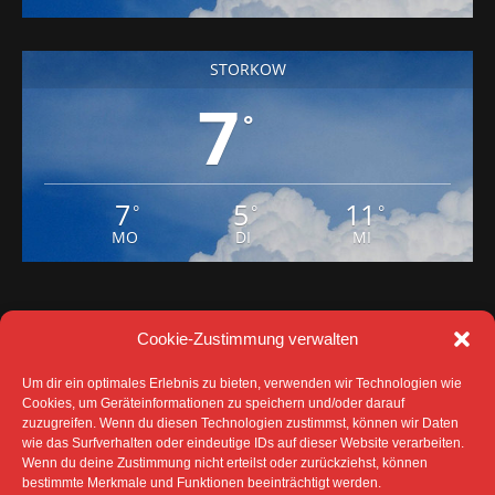
STORKOW
7
°
7
5
11
°
°
°
MO
DI
MI
Cookie-Zustimmung verwalten
Um dir ein optimales Erlebnis zu bieten, verwenden wir Technologien wie
Cookies, um Geräteinformationen zu speichern und/oder darauf
zuzugreifen. Wenn du diesen Technologien zustimmst, können wir Daten
DATENSCHUTZ
IMPRESSUM
wie das Surfverhalten oder eindeutige IDs auf dieser Website verarbeiten.
COOKIE-RICHTLINIE (EU)
Wenn du deine Zustimmung nicht erteilst oder zurückziehst, können
SÄMTLICHE TEXTE, BILDER UND ANDERE
bestimmte Merkmale und Funktionen beeinträchtigt werden.