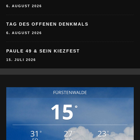
TAG DES OFFENEN DENKMALS
6. AUGUST 2026
PAULE 49 & SEIN KIEZFEST
15. JULI 2026
FÜRSTENWALDE
15
°
31
27
23
°
°
°
SO
MO
DI