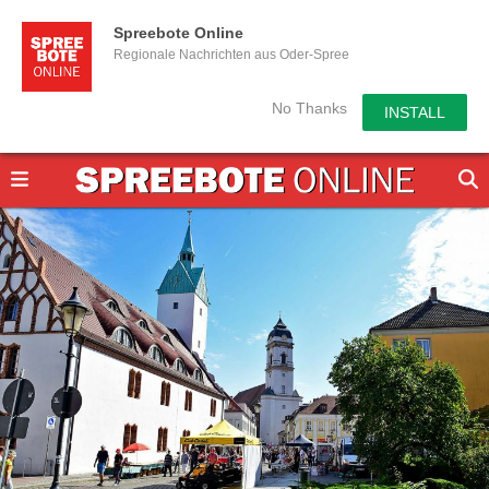
Spreebote Online
Regionale Nachrichten aus Oder-Spree
No Thanks
INSTALL