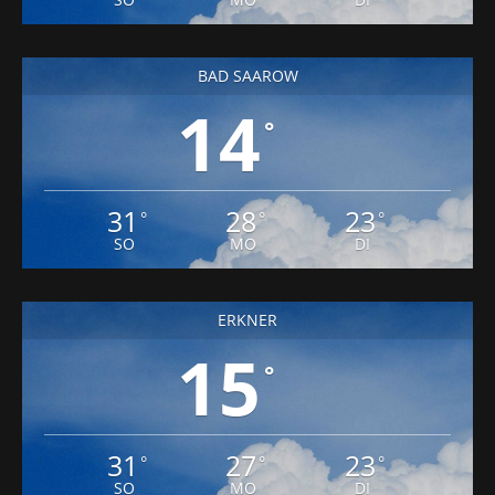
BAD SAAROW
14
°
31
28
23
°
°
°
SO
MO
DI
ERKNER
15
°
31
27
23
°
°
°
SO
MO
DI