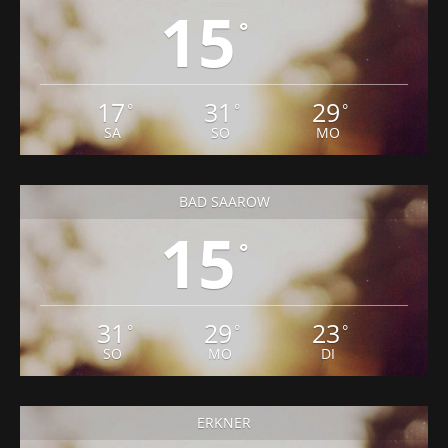
15
°
17
31
29
°
°
°
SA
SO
MO
BAD SAAROW
15
°
31
29
23
°
°
°
SO
MO
DI
ERKNER