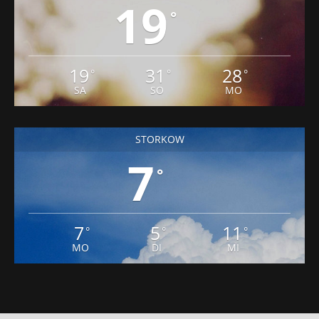
19
°
19
31
28
°
°
°
SA
SO
MO
STORKOW
7
°
7
5
11
°
°
°
MO
DI
MI