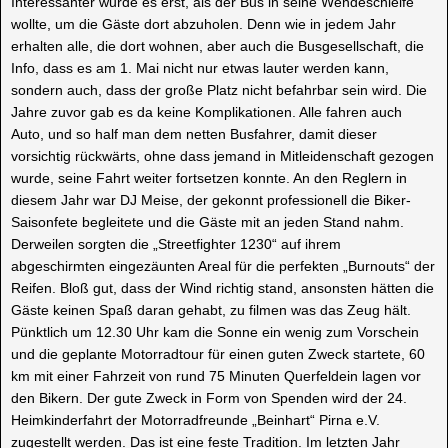
Interessanter wurde es erst, als der Bus in seine Wendeschleife
wollte, um die Gäste dort abzuholen. Denn wie in jedem Jahr
erhalten alle, die dort wohnen, aber auch die Busgesellschaft, die
Info, dass es am 1. Mai nicht nur etwas lauter werden kann,
sondern auch, dass der große Platz nicht befahrbar sein wird. Die
Jahre zuvor gab es da keine Komplikationen. Alle fahren auch
Auto, und so half man dem netten Busfahrer, damit dieser
vorsichtig rückwärts, ohne dass jemand in Mitleidenschaft gezogen
wurde, seine Fahrt weiter fortsetzen konnte. An den Reglern in
diesem Jahr war DJ Meise, der gekonnt professionell die Biker-
Saisonfete begleitete und die Gäste mit an jeden Stand nahm.
Derweilen sorgten die „Streetfighter 1230“ auf ihrem
abgeschirmten eingezäunten Areal für die perfekten „Burnouts“ der
Reifen. Bloß gut, dass der Wind richtig stand, ansonsten hätten die
Gäste keinen Spaß daran gehabt, zu filmen was das Zeug hält.
Pünktlich um 12.30 Uhr kam die Sonne ein wenig zum Vorschein
und die geplante Motorradtour für einen guten Zweck startete, 60
km mit einer Fahrzeit von rund 75 Minuten Querfeldein lagen vor
den Bikern. Der gute Zweck in Form von Spenden wird der 24.
Heimkinderfahrt der Motorradfreunde „Beinhart“ Pirna e.V.
zugestellt werden. Das ist eine feste Tradition. Im letzten Jahr