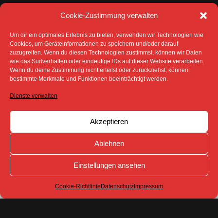
Cookie-Zustimmung verwalten
Um dir ein optimales Erlebnis zu bieten, verwenden wir Technologien wie
Cookies, um Geräteinformationen zu speichern und/oder darauf
zuzugreifen. Wenn du diesen Technologien zustimmst, können wir Daten
wie das Surfverhalten oder eindeutige IDs auf dieser Website verarbeiten.
Wenn du deine Zustimmung nicht erteilst oder zurückziehst, können
DATENSCHUTZ
IMPRESSUM
bestimmte Merkmale und Funktionen beeinträchtigt werden.
COOKIE-RICHTLINIE (EU)
Dienste verwalten
SÄMTLICHE TEXTE, BILDER UND ANDERE
VERÖFFENTLICHTEN INFORMATIONEN UNTERLIEGEN -
SOFERN NICHT ANDERS GEKENNZEICHNET- DEM
Akzeptieren
COPYRIGHT DES SPREEBOTE ONLINE ODER WERDEN
MIT ERLAUBNIS DER RECHTEINHABER
VERÖFFENTLICHT.
Ablehnen
Einstellungen ansehen
Cookie-Richtlinie
Datenschutz
Impressum