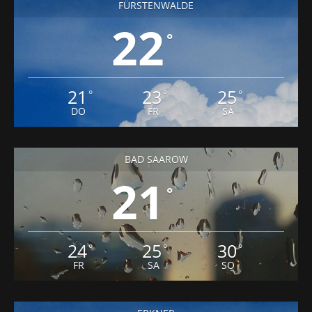
FÜRSTENWALDE
22
°
21
23
25
°
°
°
DO
FR
SA
BAD SAAROW
21
°
24
25
30
°
°
°
FR
SA
SO