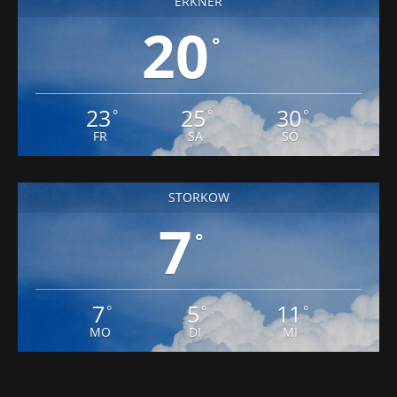
ERKNER
20
°
23
25
30
°
°
°
FR
SA
SO
STORKOW
7
°
7
5
11
°
°
°
MO
DI
MI