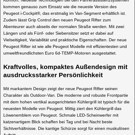
Komfort. Neueste Technologien bei den Fahrerassistenzsystemen
kommen genauso zum Einsatz wie die neueste Version des
Peugeot i-Cockpit®, das erstmalig im Van-Segment erhältlich ist.
Zudem lässt Grip Control den neuen Peugeot Rifter zum
Abenteurer auch abseits der normalen Straße werden. Mit zwei
Längen und als Fünf- oder Siebensitzer setzt er dabei auf
Vielseitigkeit, Variabilität und praktische Eigenschaften. Der neue
Peugeot Rifter ist wie alle Peugeot Modelle mit effizientesten und
umweltfreundlichsten Euro 6d-TEMP-Motoren ausgestattet.
Kraftvolles, kompaktes Außendesign mit
ausdrucksstarker Persönlichkeit
Mit markantem Design zeigt der neue Peugeot Rifter seinen
Charakter als Outdoor-Van. Die moderne und robuste Frontpartie
mit dem hohen vertikal ausgerichteten Kühlergrill ist typisch für die
neuesten Modelle von Peugeot. Mittig ziert den Kühlergrill das
Löwenemblem von Peugeot. Schmale LED-Scheinwerfer mit
katzenartigem Blick schaffen bei Tag und bei Nacht beste
Sichtverhältnisse. Die kantige Schürze sorgt für einen muskulösen