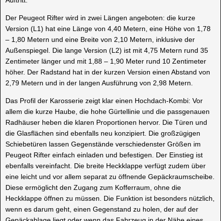
Auftritt.
Der Peugeot Rifter wird in zwei Längen angeboten: die kurze
Version (L1) hat eine Länge von 4,40 Metern, eine Höhe von 1,78
– 1,80 Metern und eine Breite von 2,10 Metern, inklusive der
Außenspiegel. Die lange Version (L2) ist mit 4,75 Metern rund 35
Zentimeter länger und mit 1,88 – 1,90 Meter rund 10 Zentimeter
höher. Der Radstand hat in der kurzen Version einen Abstand von
2,79 Metern und in der langen Ausführung von 2,98 Metern.
Das Profil der Karosserie zeigt klar einen Hochdach-Kombi: Vor
allem die kurze Haube, die hohe Gürtellinie und die passgenauen
Radhäuser heben die klaren Proportionen hervor. Die Türen und
die Glasflächen sind ebenfalls neu konzipiert. Die großzügigen
Schiebetüren lassen Gegenstände verschiedenster Größen im
Peugeot Rifter einfach einladen und befestigen. Der Einstieg ist
ebenfalls vereinfacht. Die breite Heckklappe verfügt zudem über
eine leicht und vor allem separat zu öffnende Gepäckraumscheibe.
Diese ermöglicht den Zugang zum Kofferraum, ohne die
Heckklappe öffnen zu müssen. Die Funktion ist besonders nützlich,
wenn es darum geht, einen Gegenstand zu holen, der auf der
Gepäckablage liegt oder wenn das Fahrzeug in der Nähe eines