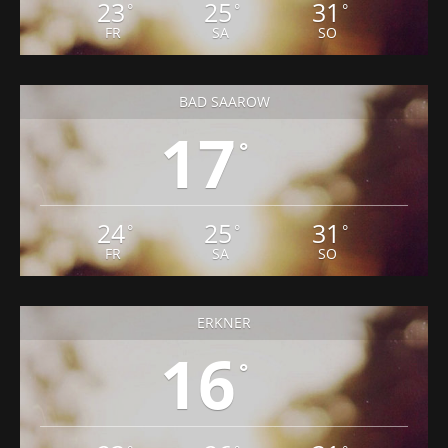
23
25
31
°
°
°
FR
SA
SO
BAD SAAROW
17
°
24
25
31
°
°
°
FR
SA
SO
ERKNER
16
°