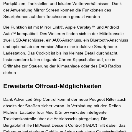
Parkplätzen, Tankstellen und lokalen Wetterverhältnissen. Dank
der Anwendung Mirror Screen können die Funktionen des
Smartphones auf dem Touchscreen genutzt werden.
Die Funktion ist mit Mirror Link®, Apple Carplay™ und Android
Auto™ kompatibel. Des Weiteren finden sich in der Mittelkonsole
zwei USB-Anschlüsse, ein AUX-Anschluss, ein Bluetooth-Anschluss
und optional ab der Version Allure eine induktive Smartphone-
Ladestation. Das Cockpit ist bis ins kleinste Detail durchdacht.
Insbesondere fallen elegante Chrom-Kippschalter auf, die in
Griffnähe zur Steuerung der Klimaanlage oder des DAB Radios
stehen.
Erweiterte Offroad-Möglichkeiten
Dank Advanced Grip Control kommt der neue Peugeot Rifter auch
abseits der Straßen sicher voran. In Verbindung mit den Reifen
Michelin Latitude Tour Mud & Snow wirkt die intelligente
Traktionskontrolle über die Antriebsschlupfregelung. Die
Bergabfahrhilfe Hill Assist Descent Control (HADC) hilft dabei, das
Fahrzeug bei starkem Gefälle auf eine reduzierte Geschwindigkeit