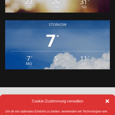
23
26
31
°
°
°
FR
SA
SO
STORKOW
7
°
7
5
11
°
°
°
MO
DI
MI
Cookie-Zustimmung verwalten
Um dir ein optimales Erlebnis zu bieten, verwenden wir Technologien wie