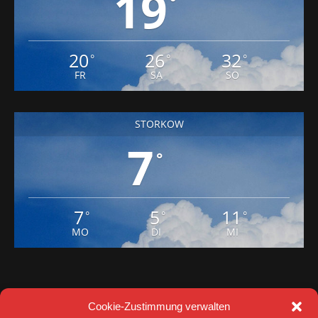
19
°
20
26
32
°
°
°
FR
SA
SO
STORKOW
7
°
7
5
11
°
°
°
MO
DI
MI
Cookie-Zustimmung verwalten