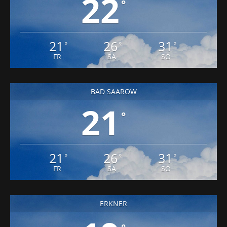
22
°
21
26
31
°
°
°
FR
SA
SO
BAD SAAROW
21
°
21
26
31
°
°
°
FR
SA
SO
ERKNER