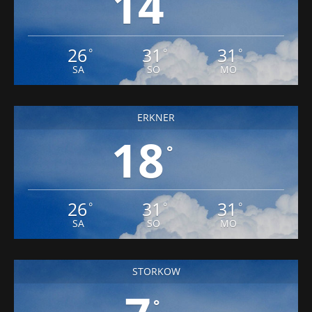
14
26
31
31
°
°
°
SA
SO
MO
ERKNER
18
°
26
31
31
°
°
°
SA
SO
MO
STORKOW
°