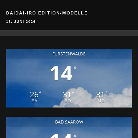
DAIDAI-IRO EDITION-MODELLE
18. JUNI 2026
FÜRSTENWALDE
14
°
26
31
31
°
°
°
SA
SO
MO
BAD SAAROW
°