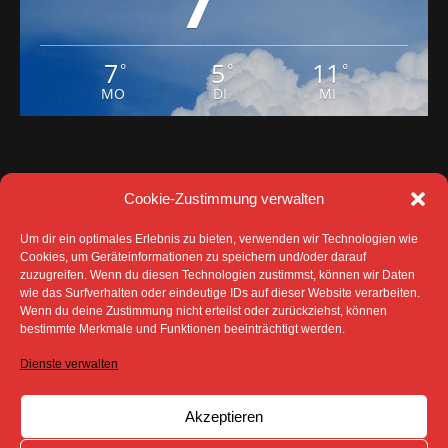
7
7
5
11
°
°
°
MO
DI
MI
Cookie-Zustimmung verwalten
Um dir ein optimales Erlebnis zu bieten, verwenden wir Technologien wie
Cookies, um Geräteinformationen zu speichern und/oder darauf
zuzugreifen. Wenn du diesen Technologien zustimmst, können wir Daten
wie das Surfverhalten oder eindeutige IDs auf dieser Website verarbeiten.
Wenn du deine Zustimmung nicht erteilst oder zurückziehst, können
DATENSCHUTZ
IMPRESSUM
bestimmte Merkmale und Funktionen beeinträchtigt werden.
COOKIE-RICHTLINIE (EU)
Dienste verwalten
SÄMTLICHE TEXTE, BILDER UND ANDERE
VERÖFFENTLICHTEN INFORMATIONEN UNTERLIEGEN -
SOFERN NICHT ANDERS GEKENNZEICHNET- DEM
Akzeptieren
COPYRIGHT DES SPREEBOTE ONLINE ODER WERDEN
MIT ERLAUBNIS DER RECHTEINHABER
VERÖFFENTLICHT.