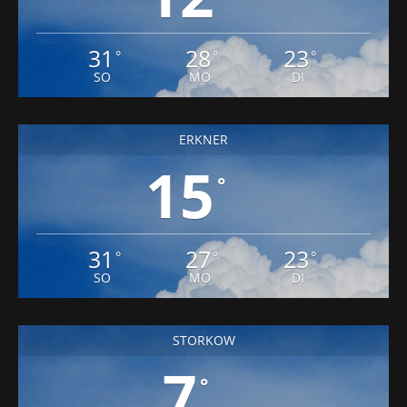
31
28
23
°
°
°
SO
MO
DI
ERKNER
15
°
31
27
23
°
°
°
SO
MO
DI
STORKOW
7
°