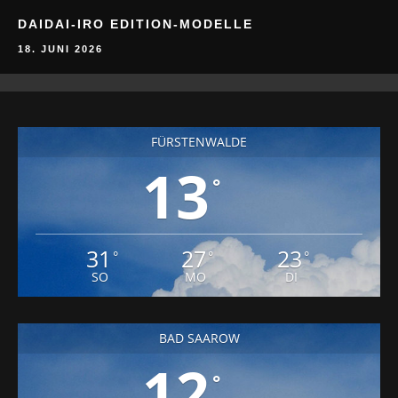
DAIDAI-IRO EDITION-MODELLE
18. JUNI 2026
FÜRSTENWALDE
13
°
31
27
23
°
°
°
SO
MO
DI
BAD SAAROW
12
°