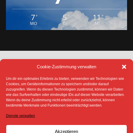
7
5
11
°
°
°
MO
DI
MI
Cookie-Zustimmung verwalten
Um dir ein optimales Erlebnis zu bieten, verwenden wir Technologien wie
Cookies, um Geräteinformationen zu speichern und/oder darauf
zuzugreifen. Wenn du diesen Technologien zustimmst, können wir Daten
DATENSCHUTZ
IMPRESSUM
wie das Surfverhalten oder eindeutige IDs auf dieser Website verarbeiten.
COOKIE-RICHTLINIE (EU)
Wenn du deine Zustimmung nicht erteilst oder zurückziehst, können
bestimmte Merkmale und Funktionen beeinträchtigt werden.
SÄMTLICHE TEXTE, BILDER UND ANDERE
VERÖFFENTLICHTEN INFORMATIONEN UNTERLIEGEN -
SOFERN NICHT ANDERS GEKENNZEICHNET- DEM
Dienste verwalten
COPYRIGHT DES SPREEBOTE ONLINE ODER WERDEN
MIT ERLAUBNIS DER RECHTEINHABER
VERÖFFENTLICHT.
Akzeptieren