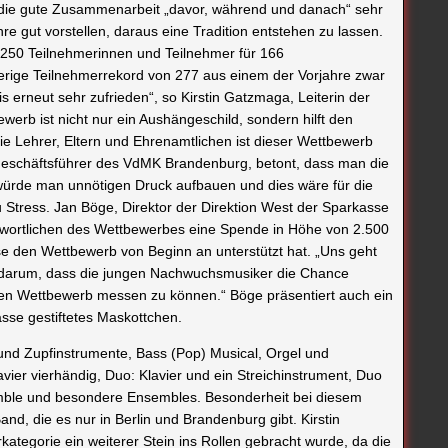
 die gute Zusammenarbeit „davor, während und danach“ sehr
re gut vorstellen, daraus eine Tradition entstehen zu lassen.
 250 Teilnehmerinnen und Teilnehmer für 166
erige Teilnehmerrekord von 277 aus einem der Vorjahre zwar
s erneut sehr zufrieden“, so Kirstin Gatzmaga, Leiterin der
erb ist nicht nur ein Aushängeschild, sondern hilft den
die Lehrer, Eltern und Ehrenamtlichen ist dieser Wettbewerb
eschäftsführer des VdMK Brandenburg, betont, dass man die
würde man unnötigen Druck aufbauen und dies wäre für die
zu Stress. Jan Böge, Direktor der Direktion West der Sparkasse
wortlichen des Wettbewerbes eine Spende in Höhe von 2.500
se den Wettbewerb von Beginn an unterstützt hat. „Uns geht
m darum, dass die jungen Nachwuchsmusiker die Chance
llen Wettbewerb messen zu können.“ Böge präsentiert auch ein
sse gestiftetes Maskottchen.
und Zupfinstrumente, Bass (Pop) Musical, Orgel und
er vierhändig, Duo: Klavier und ein Streichinstrument, Duo
mble und besondere Ensembles. Besonderheit bei diesem
nd, die es nur in Berlin und Brandenburg gibt. Kirstin
kategorie ein weiterer Stein ins Rollen gebracht wurde, da die