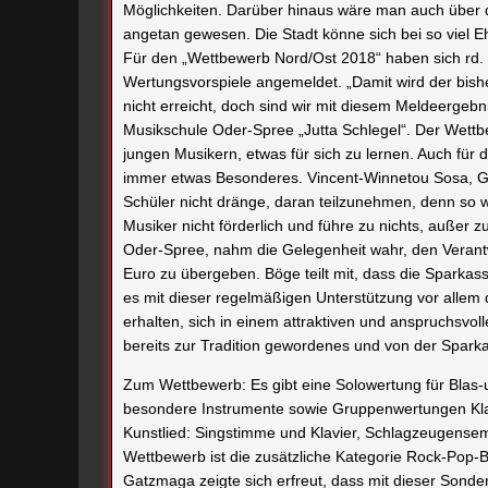
Möglichkeiten. Darüber hinaus wäre man auch über
angetan gewesen. Die Stadt könne sich bei so viel Eh
Für den „Wettbewerb Nord/Ost 2018“ haben sich rd.
Wertungsvorspiele angemeldet. „Damit wird der bish
nicht erreicht, doch sind wir mit diesem Meldeergebni
Musikschule Oder-Spree „Jutta Schlegel“. Der Wettbew
jungen Musikern, etwas für sich zu lernen. Auch für 
immer etwas Besonderes. Vincent-Winnetou Sosa, G
Schüler nicht dränge, daran teilzunehmen, denn so 
Musiker nicht förderlich und führe zu nichts, außer 
Oder-Spree, nahm die Gelegenheit wahr, den Verant
Euro zu übergeben. Böge teilt mit, dass die Sparkas
es mit dieser regelmäßigen Unterstützung vor alle
erhalten, sich in einem attraktiven und anspruchsvo
bereits zur Tradition gewordenes und von der Sparka
Zum Wettbewerb: Es gibt eine Solowertung für Blas-
besondere Instrumente sowie Gruppenwertungen Klavi
Kunstlied: Singstimme und Klavier, Schlagzeugense
Wettbewerb ist die zusätzliche Kategorie Rock-Pop-Ba
Gatzmaga zeigte sich erfreut, dass mit dieser Sonder