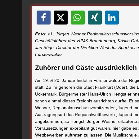
Foto:
v.l.: Jürgen Wesner Regionalausschussvorsitz
Geschäftsführer des VdMK Brandenburg, Kristin Gatz
Jan Böge, Direktor der Direktion West der Sparkass
Fürstenwalde
Zuhörer und Gäste ausdrücklich
Am 19. & 20. Januar findet in Fürstenwalde der Regi
statt. Zu ihr gehören die Stadt Frankfurt (Oder), d
Uckermark. Bürgermeister Hans-Ulrich Hengst erinne
schon einmal dieses Ereignis ausrichten durfte. Er s
Wesner, Regionalausschussvorsitzender „Jugend musi
Austragungsort des Regionalwettbewerb „Jugend musizi
angekommen, so Hengst. Jürgen Wesner erläuterte s
Vorrausetzungen exorbitant gut wären, hier gäbe es z
Wettbewerben auftreten zu lassen. Die Musikschule Ju