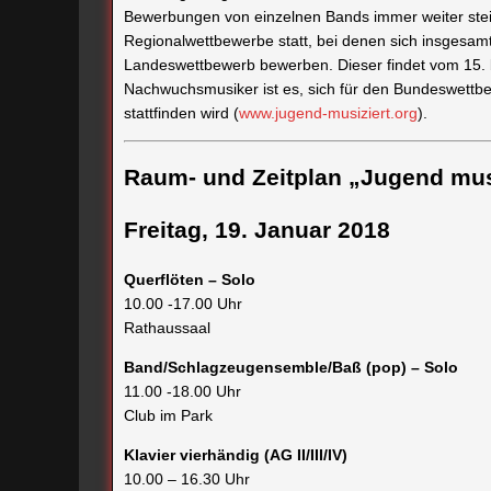
Bewerbungen von einzelnen Bands immer weiter steig
Regionalwettbewerbe statt, bei denen sich insgesam
Landeswettbewerb bewerben. Dieser findet vom 15. b
Nachwuchsmusiker ist es, sich für den Bundeswettbew
stattfinden wird (
www.jugend-musiziert.org
).
Raum- und Zeitplan „Jugend m
Freitag, 19. Januar 2018
Querflöten – Solo
10.00 -17.00 Uhr
Rathaussaal
Band/Schlagzeugensemble/Baß (pop) – Solo
11.00 -18.00 Uhr
Club im Park
Klavier vierhändig (AG II/III/IV)
10.00 – 16.30 Uhr