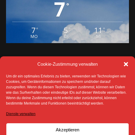
7
5
11
°
°
°
MO
DI
MI
Cookie-Zustimmung verwalten
Um dir ein optimales Erlebnis zu bieten, verwenden wir Technologien wie
Cookies, um Geräteinformationen zu speichern und/oder darauf
zuzugreifen. Wenn du diesen Technologien zustimmst, können wir Daten
DATENSCHUTZ
IMPRESSUM
wie das Surfverhalten oder eindeutige IDs auf dieser Website verarbeiten.
COOKIE-RICHTLINIE (EU)
Wenn du deine Zustimmung nicht erteilst oder zurückziehst, können
SÄMTLICHE TEXTE, BILDER UND ANDERE
bestimmte Merkmale und Funktionen beeinträchtigt werden.
VERÖFFENTLICHTEN INFORMATIONEN UNTERLIEGEN -
SOFERN NICHT ANDERS GEKENNZEICHNET- DEM
Dienste verwalten
COPYRIGHT DES SPREEBOTE ONLINE ODER WERDEN
MIT ERLAUBNIS DER RECHTEINHABER
VERÖFFENTLICHT.
Akzeptieren