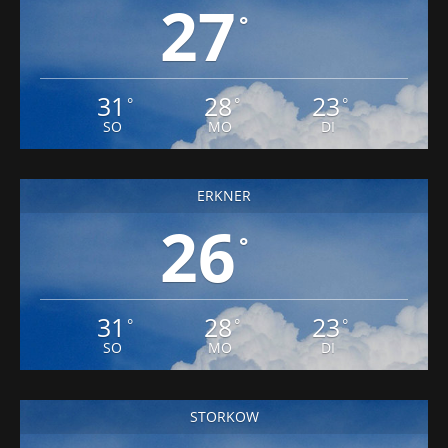
31
28
23
°
°
°
SO
MO
DI
ERKNER
26
°
31
28
23
°
°
°
SO
MO
DI
STORKOW
7
°