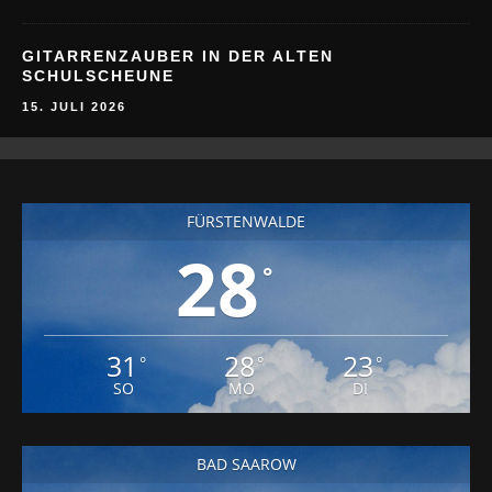
SCHULSCHEUNE
15. JULI 2026
FÜRSTENWALDE
28
°
31
28
23
°
°
°
SO
MO
DI
BAD SAAROW
27
°