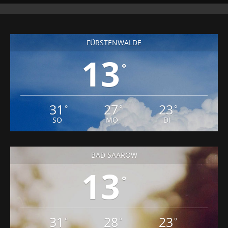
FÜRSTENWALDE
13
°
31
27
23
°
°
°
SO
MO
DI
BAD SAAROW
13
°
31
28
23
°
°
°
SO
MO
DI