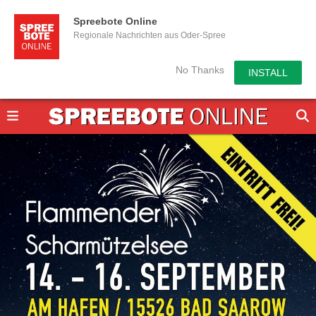
Spreebote Online
Regionale Nachrichten aus Oder-Spree
No Thanks
INSTALL