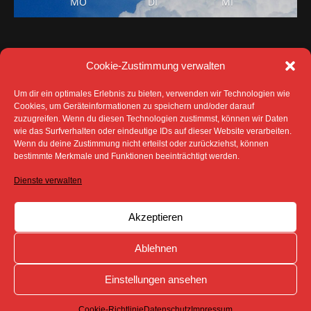
Cookie-Zustimmung verwalten
Um dir ein optimales Erlebnis zu bieten, verwenden wir Technologien wie
Cookies, um Geräteinformationen zu speichern und/oder darauf
zuzugreifen. Wenn du diesen Technologien zustimmst, können wir Daten
DATENSCHUTZ
IMPRESSUM
wie das Surfverhalten oder eindeutige IDs auf dieser Website verarbeiten.
COOKIE-RICHTLINIE (EU)
Wenn du deine Zustimmung nicht erteilst oder zurückziehst, können
SÄMTLICHE TEXTE, BILDER UND ANDERE
bestimmte Merkmale und Funktionen beeinträchtigt werden.
VERÖFFENTLICHTEN INFORMATIONEN UNTERLIEGEN -
SOFERN NICHT ANDERS GEKENNZEICHNET- DEM
Dienste verwalten
COPYRIGHT DES SPREEBOTE ONLINE ODER WERDEN
MIT ERLAUBNIS DER RECHTEINHABER
VERÖFFENTLICHT.
Akzeptieren
Ablehnen
Einstellungen ansehen
Cookie-Richtlinie
Datenschutz
Impressum