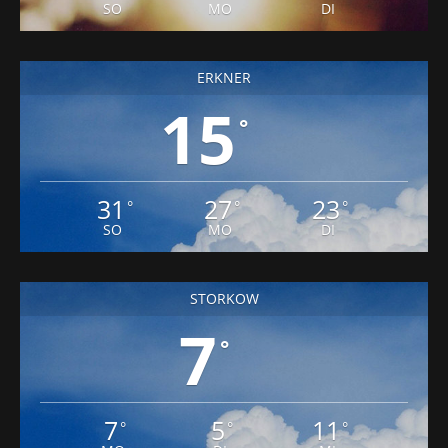
ERKNER
15
°
31
27
23
°
°
°
SO
MO
DI
STORKOW
7
°
7
5
11
°
°
°
MO
DI
MI