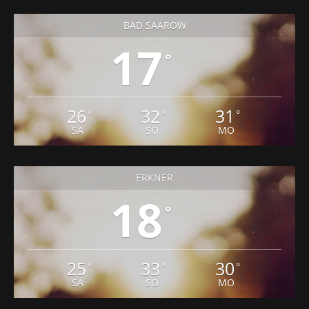
17
°
26
32
31
°
°
°
SA
SO
MO
ERKNER
18
°
25
33
30
°
°
°
SA
SO
MO
STORKOW