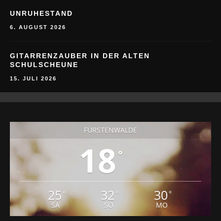
6. AUGUST 2026
GITARRENZAUBER IN DER ALTEN
SCHULSCHEUNE
15. JULI 2026
FÜRSTENWALDE
18
°
25
32
30
°
°
°
SA
SO
MO
BAD SAAROW