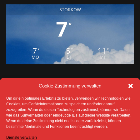
7
°
7
5
11
°
°
°
MO
DI
MI
Cookie-Zustimmung verwalten
Um dir ein optimales Erlebnis zu bieten, verwenden wir Technologien wie
Cookies, um Geräteinformationen zu speichern und/oder darauf
zuzugreifen. Wenn du diesen Technologien zustimmst, können wir Daten
DATENSCHUTZ
IMPRESSUM
wie das Surfverhalten oder eindeutige IDs auf dieser Website verarbeiten.
COOKIE-RICHTLINIE (EU)
Wenn du deine Zustimmung nicht erteilst oder zurückziehst, können
SÄMTLICHE TEXTE, BILDER UND ANDERE
bestimmte Merkmale und Funktionen beeinträchtigt werden.
VERÖFFENTLICHTEN INFORMATIONEN UNTERLIEGEN -
SOFERN NICHT ANDERS GEKENNZEICHNET- DEM
Dienste verwalten