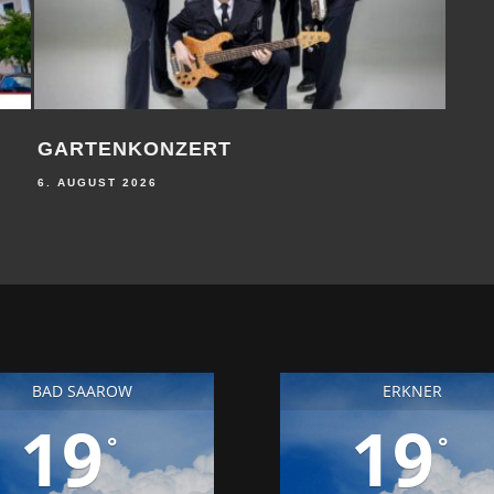
GARTENKONZERT
WEN
6. AUGUST 2026
6. A
BAD SAAROW
ERKNER
19
19
°
°
24
25
30
23
25
30
°
°
°
°
°
FR
SA
SO
FR
SA
SO