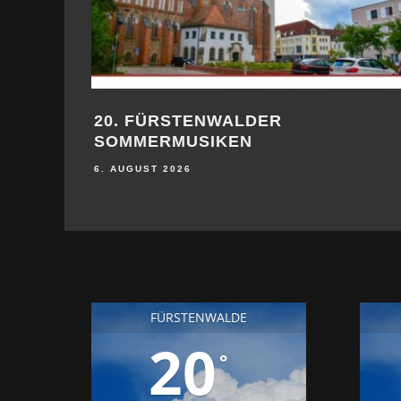
20. FÜRSTENWALDER
SOMMERMUSIKEN
6. AUGUST 2026
FÜRSTENWALDE
20
°
23
25
30
°
°
°
FR
SA
SO