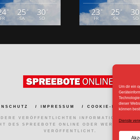
ENSCHUTZ
IMPRESSUM
COOKIE-RICHTLIN
Um dir ein o
NDERE VERÖFFENTLICHTEN INFORMATIONEN UN
Geräteinfor
HT DES SPREEBOTE ONLINE ODER WERDEN MIT
Technologien
VERÖFFENTLICHT.
dieser Websi
können best
Dienste ver
Akz