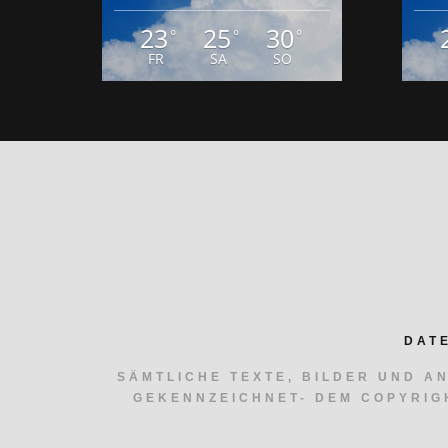
DAT
SÄMTLICHE TEXTE, BILDER UND A
GEKENNZEICHNET- DEM COPYRIG