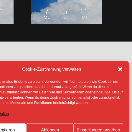
Cookie-Zustimmung verwalten
IE (EU)
ptimales Erlebnis zu bieten, verwenden wir Technologien wie Cookies, um
TERLIEGEN -SOFERN NICHT ANDERS
mationen zu speichern und/oder darauf zuzugreifen. Wenn du diesen
 ERLAUBNIS DER RECHTEINHABER
 zustimmst, können wir Daten wie das Surfverhalten oder eindeutige IDs auf
te verarbeiten. Wenn du deine Zustimmung nicht erteilst oder zurückziehst,
immte Merkmale und Funktionen beeinträchtigt werden.
walten
eptieren
Ablehnen
Einstellungen ansehen