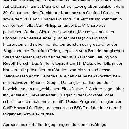
Auftaktkonzert am 3. März widmet sich zwei großen Jubiläen: dem
80. Geburtstag des Frankfurter Komponisten Gottfried Glöckner
sowie dem 200. von Charles Gounod. Zur Aufführung kommen in
der Konzerthalle „Carl Philipp Emanuel Bach“ Chöre aus
geistlichen Werken Glöckners sowie die „Messe solennelle en
l’honneur de Sainte-Cécile“ (Cäcilienmesse) von Gounod.
Interpreten sind neben namhaften Solisten der große Chor der
Singakademie Frankfurt (Oder), begleitet vom Brandenburgischen
Staatsorchester Frankfurt unter der musikalischen Leitung von
Rudolf Tiersch. Das Sinfoniekonzert am 11. März, ebenfalls in der
Konzerthalle präsentiert mit Werken von Mozart und dessen
Zeitgenossen Anton Heberle u.a. einen der besten Blockflötisten,
den Schweizer Maurice Steger. Der englische „Independent“
bezeichnete ihn als „weltbesten Blockflötisten“. Andere sagen über
ihn, er sei ein „Hexenmeister“, „Paganini der Blockflöte“ oder
schlicht und einfach „meisterhaft“. Dieses Programm, dirigiert von
GMD Howard Griffiths, präsentiert das BSOF auf der kurz darauf
folgenden Schweiz-Tournee.
Apropos meisterhafte Begegnungen: Bei den diesjährigen