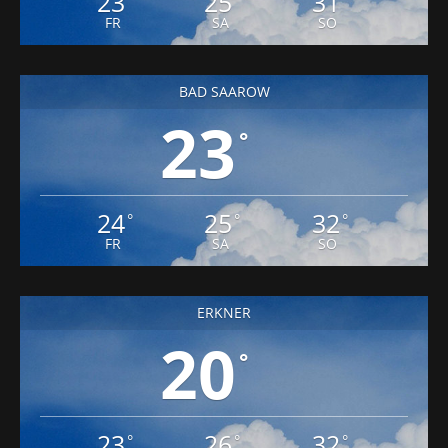
23
25
31
FR
SA
SO
BAD SAAROW
23
°
24
25
32
°
°
°
FR
SA
SO
ERKNER
20
°
23
26
32
°
°
°