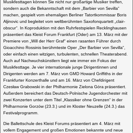
Musikfesttagen können Sie nicht nur großartige Musiker treffen,
sondern auch die Bekanntschaft mit dem „Barbier von Sevilla“
machen, gespielt vom ehemaligen Berliner Tatortkommissar Boris
Aljinovic und begleitet vom weltberühmten Saxofonquartett „clair-
obscur“. In Koproduktion mit den Ruhrfestspielen Recklinghausen
präsentiert das Kleist Forum Frankfurt (Oder) am 13. März mit der
Premiere von „Will der Herr Graf“ einen rasanten Führer durch
Gioacchino Rossinis berühmteste Oper „Der Barbier von Sevilla“,
oder einfach einen witzigen, turbulenten, schnellen Theaterabend.
Auch auf Nachwuchskünstlern liegt wie immer ein Fokus der
Musikfesttage. Je vier internationale junge Dirigentinnen und
Dirigenten werden am 7. März von GMD Howard Griffiths in der
Frankfurter Konzerthalle und am 16. März von Chefdirigent
Czesław Grabowski in der Philharmonie Zielona Góra präsentiert.
Außerdem bereichert das Deutsch-Polnische Jugendorchester mit
zwei Konzerten unter dem Titel „Klassiker ohne Grenzen“ in der
Philharmonie Gorzów (23.3.) und im Kloster Neuzelle (24.3.) das
Festivalprogramm.
Die Ballettschule des Kleist Forums präsentiert am 4. März mit
vollem Engagement und großen Emotionen bekannte und neue