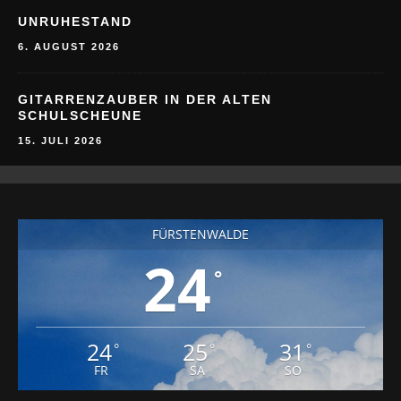
UNRUHESTAND
6. AUGUST 2026
GITARRENZAUBER IN DER ALTEN
SCHULSCHEUNE
15. JULI 2026
FÜRSTENWALDE
24
°
24
25
31
°
°
°
FR
SA
SO