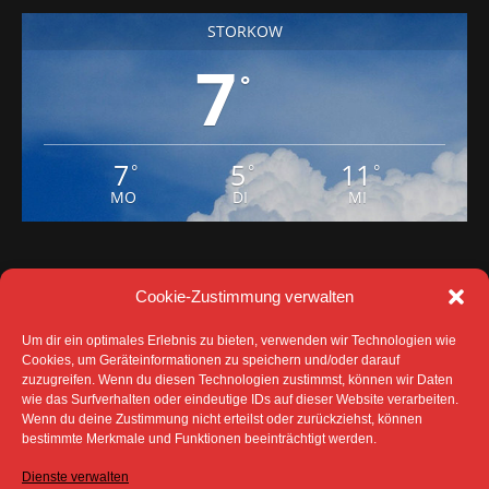
STORKOW
7
°
7
5
11
°
°
°
MO
DI
MI
Cookie-Zustimmung verwalten
Um dir ein optimales Erlebnis zu bieten, verwenden wir Technologien wie
Cookies, um Geräteinformationen zu speichern und/oder darauf
zuzugreifen. Wenn du diesen Technologien zustimmst, können wir Daten
wie das Surfverhalten oder eindeutige IDs auf dieser Website verarbeiten.
Wenn du deine Zustimmung nicht erteilst oder zurückziehst, können
bestimmte Merkmale und Funktionen beeinträchtigt werden.
DATENSCHUTZ
IMPRESSUM
COOKIE-RICHTLINIE (EU)
Dienste verwalten