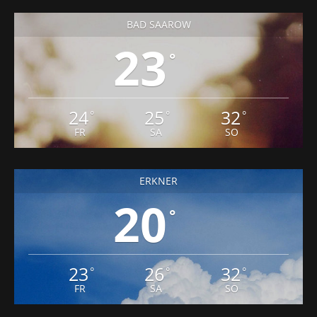
BAD SAAROW
23
°
24
25
32
°
°
°
FR
SA
SO
ERKNER
20
°
23
26
32
°
°
°
FR
SA
SO