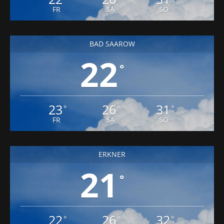
FR
SA
SO
BAD SAAROW
22
°
23
26
31
°
°
°
FR
SA
SO
ERKNER
21
°
22
26
32
°
°
°