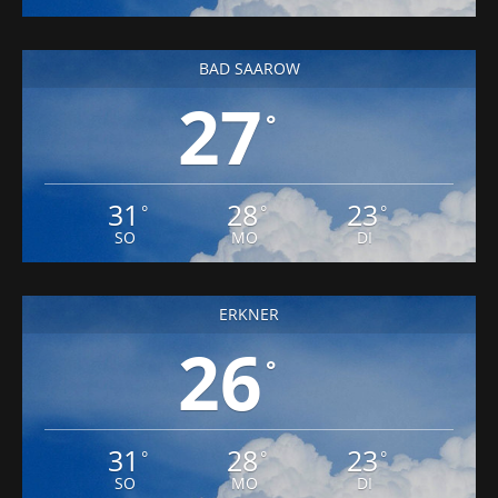
BAD SAAROW
27
°
31
28
23
°
°
°
SO
MO
DI
ERKNER
26
°
31
28
23
°
°
°
SO
MO
DI