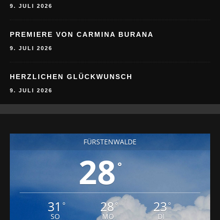
9. JULI 2026
PREMIERE VON CARMINA BURANA
9. JULI 2026
HERZLICHEN GLÜCKWUNSCH
9. JULI 2026
FÜRSTENWALDE
28
°
31
28
23
°
°
°
SO
MO
DI