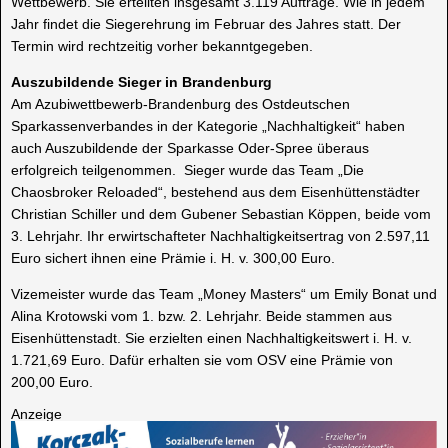
Wettbewerb. Sie erteilten insgesamt 3.119 Aufträge. Wie in jedem
Jahr findet die Siegerehrung im Februar des Jahres statt. Der
Termin wird rechtzeitig vorher bekanntgegeben.
Auszubildende Sieger in Brandenburg
Am Azubiwettbewerb-Brandenburg des Ostdeutschen
Sparkassenverbandes in der Kategorie „Nachhaltigkeit“ haben
auch Auszubildende der Sparkasse Oder-Spree überaus
erfolgreich teilgenommen. Sieger wurde das Team „Die
Chaosbroker Reloaded“, bestehend aus dem Eisenhüttenstädter
Christian Schiller und dem Gubener Sebastian Köppen, beide vom
3. Lehrjahr. Ihr erwirtschafteter Nachhaltigkeitsertrag von 2.597,11
Euro sichert ihnen eine Prämie i. H. v. 300,00 Euro.
Vizemeister wurde das Team „Money Masters“ um Emily Bonat und
Alina Krotowski vom 1. bzw. 2. Lehrjahr. Beide stammen aus
Eisenhüttenstadt. Sie erzielten einen Nachhaltigkeitswert i. H. v.
1.721,69 Euro. Dafür erhalten sie vom OSV eine Prämie von
200,00 Euro.
Anzeige