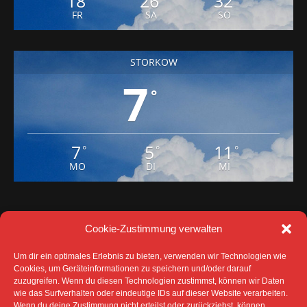
STORKOW
7
°
7
5
11
°
°
°
MO
DI
MI
Cookie-Zustimmung verwalten
Um dir ein optimales Erlebnis zu bieten, verwenden wir Technologien wie
Cookies, um Geräteinformationen zu speichern und/oder darauf
zuzugreifen. Wenn du diesen Technologien zustimmst, können wir Daten
DATENSCHUTZ
IMPRESSUM
wie das Surfverhalten oder eindeutige IDs auf dieser Website verarbeiten.
COOKIE-RICHTLINIE (EU)
Wenn du deine Zustimmung nicht erteilst oder zurückziehst, können