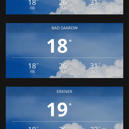
BAD SAAROW
18
°
18
26
31
°
°
°
FR
SA
SO
ERKNER
19
°
18
26
32
°
°
°
FR
SA
SO