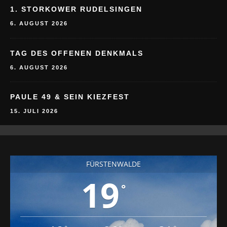
TAG DES OFFENEN DENKMALS
6. AUGUST 2026
PAULE 49 & SEIN KIEZFEST
15. JULI 2026
FÜRSTENWALDE
19
°
18
26
31
°
°
°
FR
SA
SO