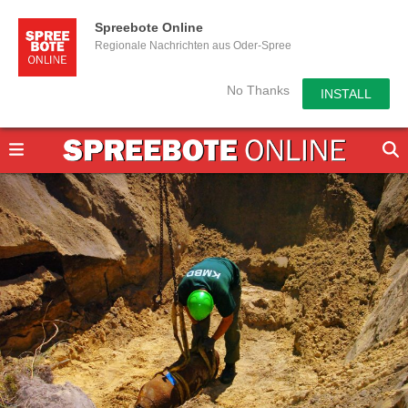
Spreebote Online
Regionale Nachrichten aus Oder-Spree
No Thanks
INSTALL