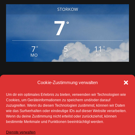
7
°
7
5
11
°
°
°
MO
DI
MI
Cookie-Zustimmung verwalten
Um dir ein optimales Erlebnis zu bieten, verwenden wir Technologien wie
Cookies, um Geräteinformationen zu speichern und/oder darauf
zuzugreifen. Wenn du diesen Technologien zustimmst, können wir Daten
DATENSCHUTZ
IMPRESSUM
wie das Surfverhalten oder eindeutige IDs auf dieser Website verarbeiten.
COOKIE-RICHTLINIE (EU)
Wenn du deine Zustimmung nicht erteilst oder zurückziehst, können
SÄMTLICHE TEXTE, BILDER UND ANDERE
bestimmte Merkmale und Funktionen beeinträchtigt werden.
VERÖFFENTLICHTEN INFORMATIONEN UNTERLIEGEN -
SOFERN NICHT ANDERS GEKENNZEICHNET- DEM
Dienste verwalten
COPYRIGHT DES SPREEBOTE ONLINE ODER WERDEN