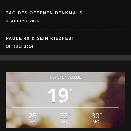
6. AUGUST 2026
PAULE 49 & SEIN KIEZFEST
15. JULI 2026
FÜRSTENWALDE
19
°
25
32
30
°
°
°
SA
SO
MO
BAD SAAROW