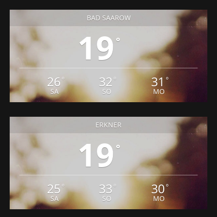
19
°
26
32
31
°
°
°
SA
SO
MO
ERKNER
19
°
25
33
30
°
°
°
SA
SO
MO
STORKOW