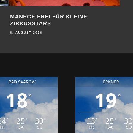
6. AUGUST 2026
BAD SAAROW
ERKNER
18
19
°
°
24
25
30
23
25
30
°
°
°
°
°
FR
SA
SO
FR
SA
SO