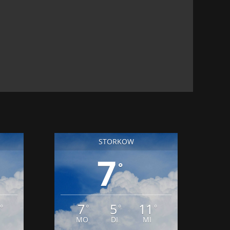
STORKOW
7
°
7
5
11
°
°
°
°
MO
DI
MI