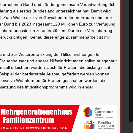
n übernehmen Bund und Länder gemeinsam Verantwortung. Ich
erung als erstes Bundesland unterzeichnet hat. Damit wird
. Zum Wohle aller von Gewalt betroffenen Frauen und ihrer
er Bund bis 2023 insgesamt 120 Millionen Euro zur Verfügung,
beratungsstellen zu unterstützen. Durch die Vereinbarung
 berücksichtigen. Genau diese enge Zusammenarbeit ist mir
nd zur Weiterentwicklung der Hilfseinrichtungen für
 Frauenhäuser und andere Hilfseinrichtungen sollen ausgebaut
soll erleichtert werden, auch für Frauen, die bislang nicht
Beispiel der barrierefreie Ausbau gefördert werden können.
novative Wohnformen für Frauen geschaffen werden, die
setzung des Investitionsprogramms wird in enger
tive Maßnahmen zur Verbesserung der Versorgung von
r 5 Mio. Euro zur Verfügung. Die Bundesfinanzplanung sieht
 Euro vor. Mit dem Innovationsprogramm sind bereits im
ie gewaltbetroffenen Frauen helfen und der Unterstützung von