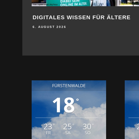
FÜRSTENWALDE
18
°
23
25
30
°
°
°
FR
SA
SO