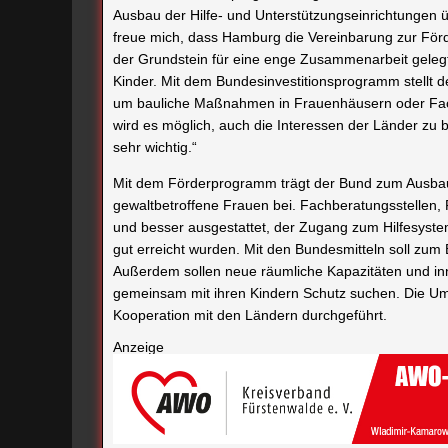
Ausbau der Hilfe- und Unterstützungseinrichtunge
freue mich, dass Hamburg die Vereinbarung zur Förd
der Grundstein für eine enge Zusammenarbeit gelegt
Kinder. Mit dem Bundesinvestitionsprogramm stellt d
um bauliche Maßnahmen in Frauenhäusern oder Fach
wird es möglich, auch die Interessen der Länder zu
sehr wichtig.“
Mit dem Förderprogramm trägt der Bund zum Ausbau u
gewaltbetroffene Frauen bei. Fachberatungsstellen,
und besser ausgestattet, der Zugang zum Hilfesystem 
gut erreicht wurden. Mit den Bundesmitteln soll zum 
Außerdem sollen neue räumliche Kapazitäten und in
gemeinsam mit ihren Kindern Schutz suchen. Die Um
Kooperation mit den Ländern durchgeführt.
Anzeige
Die zweite Säule des Förderprogramms sind innova
gewaltbetroffenen Frauen. Hierfür stehen dieses Jah
auch für die Jahre 2021-2022 jeweils weitere 5 Mio.
vergangenen Jahr fünf Bundes-Projekte gestartet, d