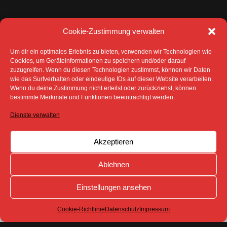
Cookie-Zustimmung verwalten
Um dir ein optimales Erlebnis zu bieten, verwenden wir Technologien wie
Cookies, um Geräteinformationen zu speichern und/oder darauf
zuzugreifen. Wenn du diesen Technologien zustimmst, können wir Daten
wie das Surfverhalten oder eindeutige IDs auf dieser Website verarbeiten.
Wenn du deine Zustimmung nicht erteilst oder zurückziehst, können
bestimmte Merkmale und Funktionen beeinträchtigt werden.
DATENSCHUTZ
IMPRESSUM
COOKIE-RICHTLINIE (EU)
Dienste verwalten
SÄMTLICHE TEXTE, BILDER UND ANDERE
VERÖFFENTLICHTEN INFORMATIONEN UNTERLIEGEN -
SOFERN NICHT ANDERS GEKENNZEICHNET- DEM
Akzeptieren
COPYRIGHT DES SPREEBOTE ONLINE ODER WERDEN
MIT ERLAUBNIS DER RECHTEINHABER
VERÖFFENTLICHT.
Ablehnen
Einstellungen ansehen
Cookie-Richtlinie
Datenschutz
Impressum