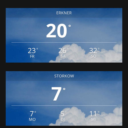
ERKNER
20
°
23
26
32
°
°
°
FR
SA
SO
STORKOW
7
°
7
5
11
°
°
°
MO
DI
MI