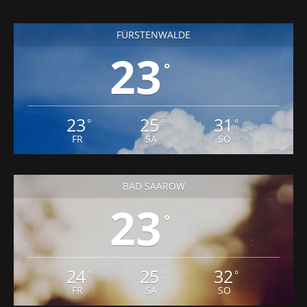
FÜRSTENWALDE
23
°
23
25
31
°
°
°
FR
SA
SO
BAD SAAROW
23
°
24
25
32
°
°
°
FR
SA
SO