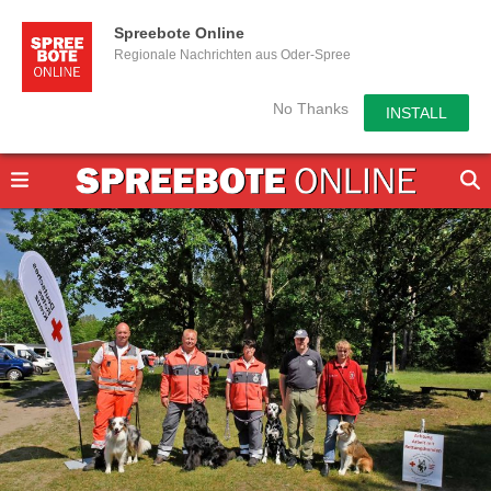
Spreebote Online
Regionale Nachrichten aus Oder-Spree
No Thanks
INSTALL