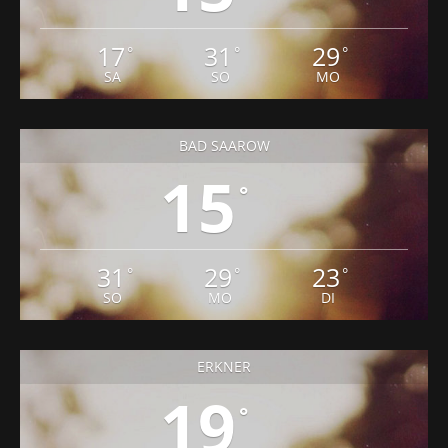
17
31
29
SA
SO
MO
BAD SAAROW
15
°
31
29
23
°
°
°
SO
MO
DI
ERKNER
19
°
19
31
28
°
°
°