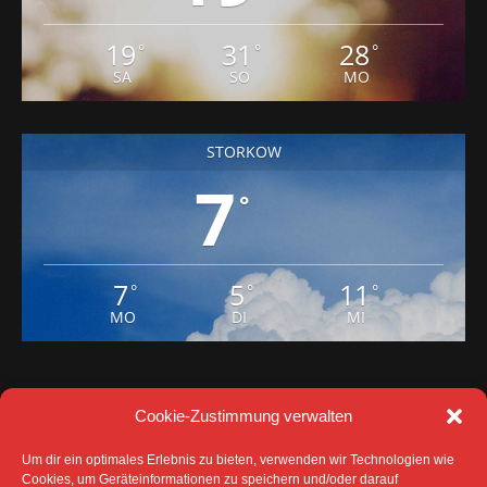
SA
SO
MO
STORKOW
7
°
7
5
11
°
°
°
MO
DI
MI
Cookie-Zustimmung verwalten
Um dir ein optimales Erlebnis zu bieten, verwenden wir Technologien wie
Cookies, um Geräteinformationen zu speichern und/oder darauf