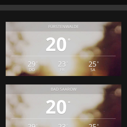
FÜRSTENWALDE
20
°
29
23
25
°
°
°
DO
FR
SA
BAD SAAROW
20
°
29
23
25
°
°
°
DO
FR
SA