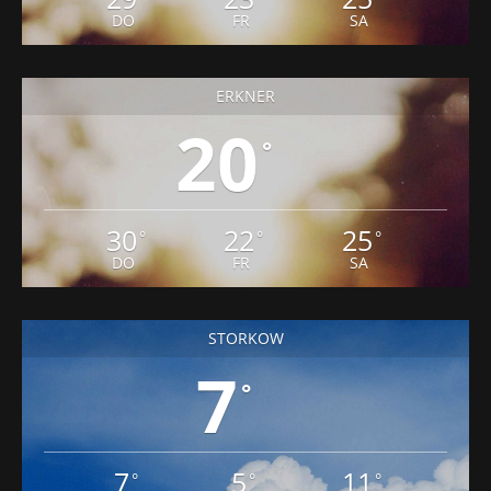
ERKNER
20
°
30
22
25
°
°
°
DO
FR
SA
STORKOW
7
°
7
5
11
°
°
°
MO
DI
MI