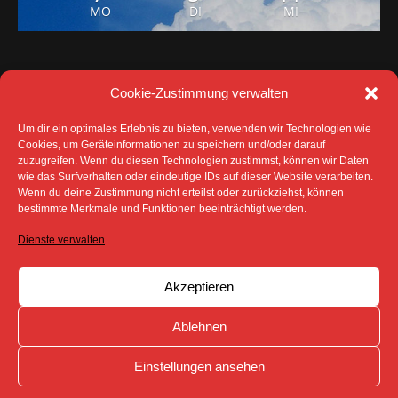
Cookie-Zustimmung verwalten
Um dir ein optimales Erlebnis zu bieten, verwenden wir Technologien wie
Cookies, um Geräteinformationen zu speichern und/oder darauf
zuzugreifen. Wenn du diesen Technologien zustimmst, können wir Daten
DATENSCHUTZ
IMPRESSUM
wie das Surfverhalten oder eindeutige IDs auf dieser Website verarbeiten.
COOKIE-RICHTLINIE (EU)
Wenn du deine Zustimmung nicht erteilst oder zurückziehst, können
SÄMTLICHE TEXTE, BILDER UND ANDERE
bestimmte Merkmale und Funktionen beeinträchtigt werden.
VERÖFFENTLICHTEN INFORMATIONEN UNTERLIEGEN -
SOFERN NICHT ANDERS GEKENNZEICHNET- DEM
Dienste verwalten
COPYRIGHT DES SPREEBOTE ONLINE ODER WERDEN
MIT ERLAUBNIS DER RECHTEINHABER
VERÖFFENTLICHT.
Akzeptieren
Ablehnen
Einstellungen ansehen